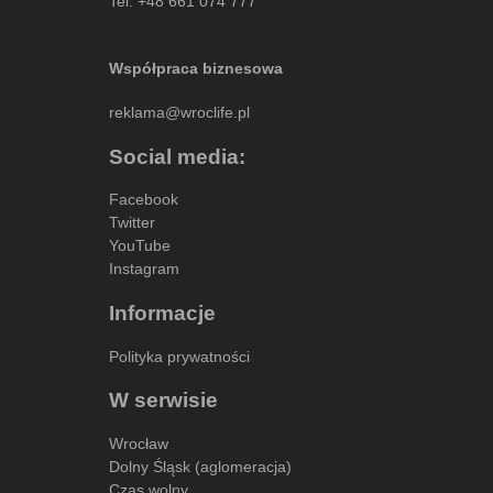
Tel:
+48 661 074 777
Współpraca biznesowa
reklama@wroclife.pl
Social media:
Facebook
Twitter
YouTube
Instagram
Informacje
Polityka prywatności
W serwisie
Wrocław
Dolny Śląsk (aglomeracja)
Czas wolny