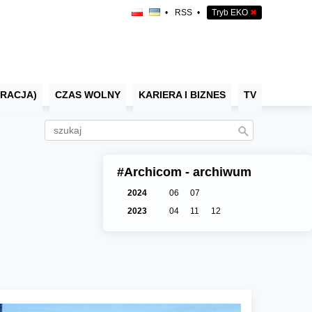
•
RSS
•
Tryb EKO
✖
RACJA)
CZAS WOLNY
KARIERA I BIZNES
TV
#Archicom - archiwum
2024
06
07
2023
04
11
12