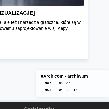
[WIZUALIZACJE]
, ale też i narzędzia graficzne, które są w
rowemu zaprojektowanie wizji Kępy
#Archicom - archiwum
2024
06
07
2023
04
11
12
Social media: