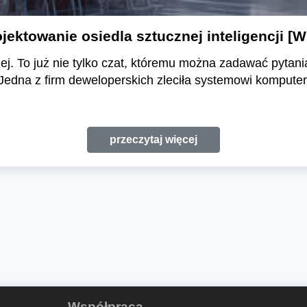
ojektowanie osiedla sztucznej inteligencji 
niej. To już nie tylko czat, któremu można zadawać pytania
edna z firm deweloperskich zleciła systemowi kompute
przeczytaj więcej
Współpraca