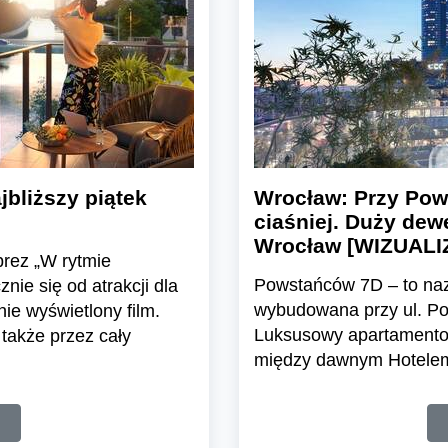
jbliższy piątek
Wrocław: Przy Pow
ciaśniej. Duży dew
Wrocław [WIZUALI
mprez „W rytmie
Powstańców 7D – to naz
ie się od atrakcji dla
wybudowana przy ul. Po
ie wyświetlony film.
Luksusowy apartamentow
także przez cały
między dawnym Hotelem 