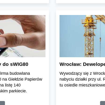
ły do sWIG80
Wrocław: Deweloper
firma budowlana
Wywodzący się z Wrocła
0 na Giełdzie Papierów
nabyciu działki przy u
a listę 140
tu osiedle mieszkaniowe
kim parkiecie.