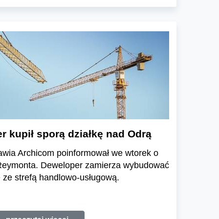
 kupił sporą działkę nad Odrą
wia Archicom poinformował we wtorek o
l. Reymonta. Deweloper zamierza wybudować
 ze strefą handlowo-usługową.