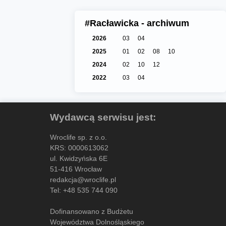
#Racławicka - archiwum
2026
03
04
2025
01
02
08
10
2024
02
10
12
2022
03
04
Wydawcą serwisu jest:
Wroclife sp. z o.o.
KRS: 0000613062
ul. Kwidzyńska 6E
51-416 Wrocław
redakcja@wroclife.pl
Tel:
+48 535 744 090
Dofinansowano z Budżetu
Województwa Dolnośląskiego