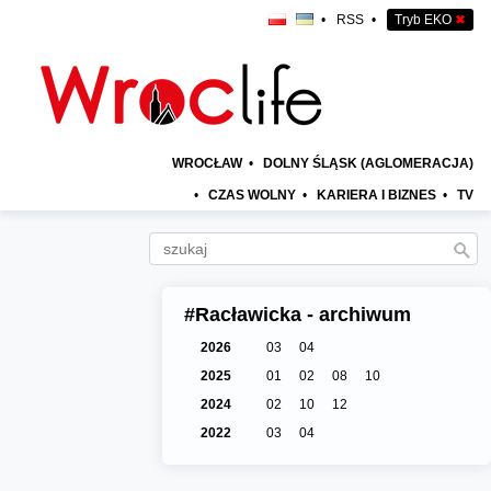
•
RSS
•
Tryb EKO
✖
WROCŁAW
•
DOLNY ŚLĄSK (AGLOMERACJA)
•
CZAS WOLNY
•
KARIERA I BIZNES
•
TV
#Racławicka - archiwum
2026
03
04
2025
01
02
08
10
2024
02
10
12
2022
03
04