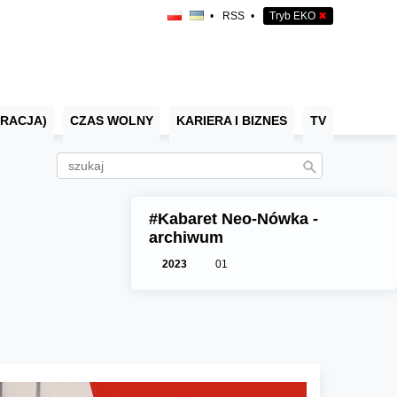
•
RSS
•
Tryb EKO
✖
RACJA)
CZAS WOLNY
KARIERA I BIZNES
TV
#Kabaret Neo-Nówka -
archiwum
2023
01