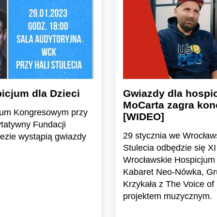
icjum dla Dzieci
Gwiazdy dla hospi
MoCarta zagra kon
ntrum Kongresowym przy
[WIDEO]
ytatywny Fundacji
29 stycznia we Wrocła
rezie wystąpią gwiazdy
Stulecia odbędzie się X
Wrocławskie Hospicjum d
Kabaret Neo-Nówka, G
Krzykała z The Voice of
projektem muzycznym.