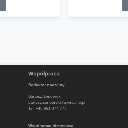
Współpraca
Redaktor naczelny
Bartosz Senderek
bartosz.senderek@e.wroclife.pl
Tel:
+48 661 074 777
Współpraca biznesowa