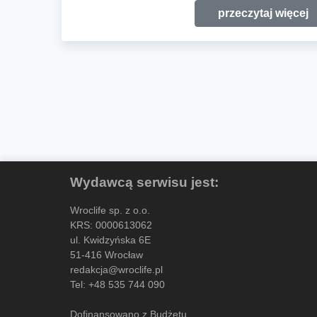
przeczytaj więcej
Wydawcą serwisu jest:
Wroclife sp. z o.o.
KRS: 0000613062
ul. Kwidzyńska 6E
51-416 Wrocław
redakcja@wroclife.pl
Tel:
+48 535 744 090
Dofinansowano z Budżetu