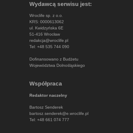
Wydawcą serwisu jest:
Wroclife sp. z o.o.
KRS: 0000613062
ul. Kwidzyńska 6E
51-416 Wrocław
redakcja@wroclife.pl
Tel:
+48 535 744 090
Dofinansowano z Budżetu
Województwa Dolnośląskiego
Współpraca
Redaktor naczelny
Bartosz Senderek
bartosz.senderek@e.wroclife.pl
Tel:
+48 661 074 777