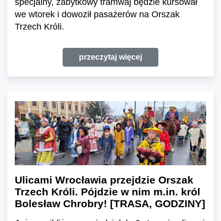
specjalny, zabytkowy tramwaj będzie kursował
we wtorek i dowoził pasażerów na Orszak
Trzech Króli.
przeczytaj więcej
Ulicami Wrocławia przejdzie Orszak
Trzech Króli. Pójdzie w nim m.in. król
Bolesław Chrobry! [TRASA, GODZINY]