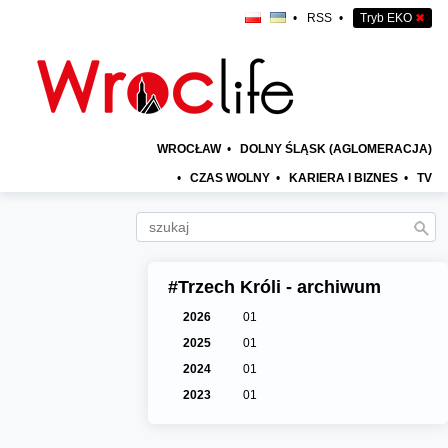
•
RSS
•
Tryb EKO
✖
WROCŁAW
•
DOLNY ŚLĄSK (AGLOMERACJA)
•
CZAS WOLNY
•
KARIERA I BIZNES
•
TV
#Trzech Króli - archiwum
2026
01
2025
01
2024
01
2023
01