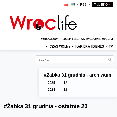
•
RSS
•
Tryb EKO
✖
WROCŁAW
•
DOLNY ŚLĄSK (AGLOMERACJA)
•
CZAS WOLNY
•
KARIERA I BIZNES
•
TV
#Żabka 31 grudnia - archiwum
2025
12
2024
12
#Żabka 31 grudnia - ostatnie 20