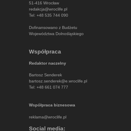
51-416 Wrocław
redakcja@wroclife.pl
Tel:
+48 535 744 090
Dofinansowano z Budżetu
Województwa Dolnośląskiego
Współpraca
Redaktor naczelny
Bartosz Senderek
bartosz.senderek@e.wroclife.pl
Tel:
+48 661 074 777
Współpraca biznesowa
reklama@wroclife.pl
Social media: