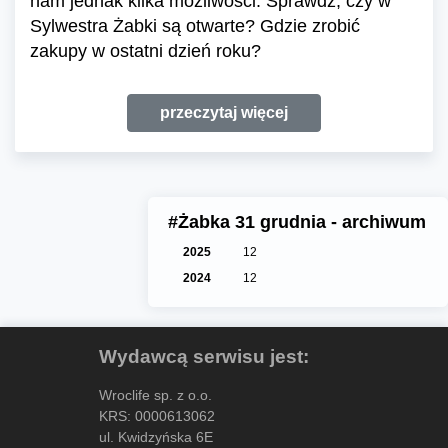
nam jednak kilka możliwości. Sprawdź, czy w
Sylwestra Żabki są otwarte? Gdzie zrobić
zakupy w ostatni dzień roku?
przeczytaj więcej
#Żabka 31 grudnia - archiwum
2025
12
2024
12
Wydawcą serwisu jest:
Wroclife sp. z o.o.
KRS: 0000613062
ul. Kwidzyńska 6E