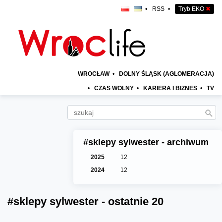
•
RSS
•
Tryb EKO
✖
WROCŁAW
•
DOLNY ŚLĄSK (AGLOMERACJA)
•
CZAS WOLNY
•
KARIERA I BIZNES
•
TV
#sklepy sylwester - archiwum
2025
12
2024
12
#sklepy sylwester - ostatnie 20