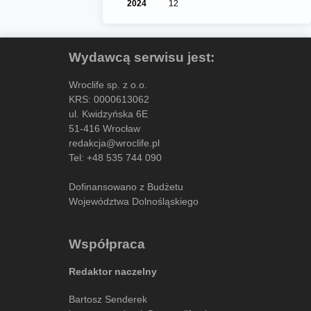
2024
12
Wydawcą serwisu jest:
Wroclife sp. z o.o.
KRS: 0000613062
ul. Kwidzyńska 6E
51-416 Wrocław
redakcja@wroclife.pl
Tel:
+48 535 744 090
Dofinansowano z Budżetu
Województwa Dolnośląskiego
Współpraca
Redaktor naczelny
Bartosz Senderek