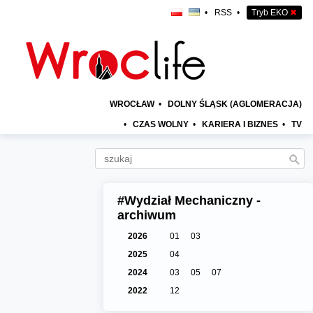
•
RSS
•
Tryb EKO
✖
WROCŁAW
•
DOLNY ŚLĄSK (AGLOMERACJA)
•
CZAS WOLNY
•
KARIERA I BIZNES
•
TV
#Wydział Mechaniczny -
archiwum
2026
01
03
2025
04
2024
03
05
07
2022
12