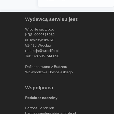
Wydawcą serwisu jest:
Wroclife sp. z o.o.
KRS: 0000613062
ul. Kwidzyńska 6E
51-416 Wrocław
redakcja@wroclife.pl
Tel:
+48 535 744 090
Dofinansowano z Budżetu
Województwa Dolnośląskiego
Współpraca
Redaktor naczelny
Bartosz Senderek
bartosz.senderek@e.wroclife.pl