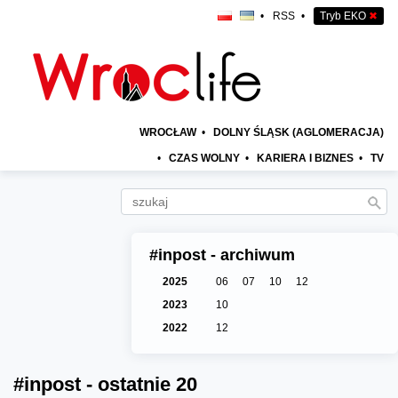
•
RSS
•
Tryb EKO
✖
WROCŁAW
•
DOLNY ŚLĄSK (AGLOMERACJA)
•
CZAS WOLNY
•
KARIERA I BIZNES
•
TV
#inpost - archiwum
2025
06
07
10
12
2023
10
2022
12
#inpost - ostatnie 20