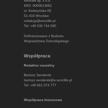
Wroclife sp. z o.o.
KRS: 0000613062
ul. Kwidzyńska 6E
51-416 Wrocław
redakcja@wroclife.pl
Tel:
+48 535 744 090
Dofinansowano z Budżetu
Województwa Dolnośląskiego
Współpraca
Redaktor naczelny
Bartosz Senderek
bartosz.senderek@e.wroclife.pl
Tel:
+48 661 074 777
Współpraca biznesowa