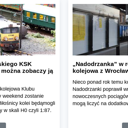
skiego KSK
„Nadodrzanka” w re
 można zobaczy ją
kolejowa z Wrocła
Nieco ponad rok temu ko
kolejowa Klubu
Nadodrzanki poprawił wr
y weekend zostanie
nowoczesnych pociągów 
łośnicy kolei będąmogli
mogą liczyć na dodatko
 w skali H0 czyli 1:87.