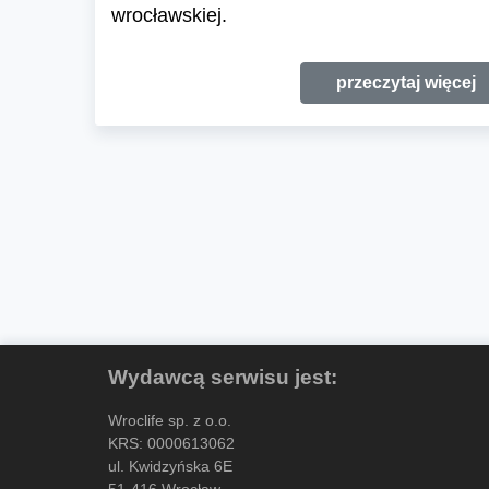
wrocławskiej.
przeczytaj więcej
Wydawcą serwisu jest:
Wroclife sp. z o.o.
KRS: 0000613062
ul. Kwidzyńska 6E
51-416 Wrocław