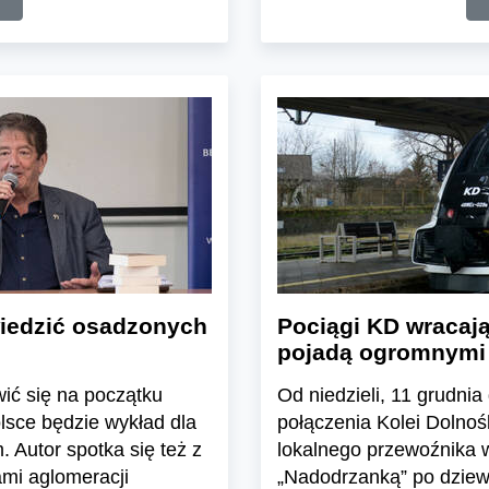
wiedzić osadzonych
Pociągi KD wracaj
pojadą ogromnymi
wić się na początku
Od niedzieli, 11 grudni
lsce będzie wykład dla
połączenia Kolei Dolnoś
Autor spotka się też z
lokalnego przewoźnika w
mi aglomeracji
„Nadodrzanką” po dziewi