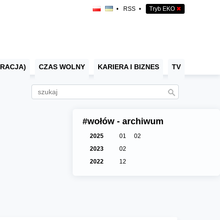
•
RSS
•
Tryb EKO
✖
RACJA)
CZAS WOLNY
KARIERA I BIZNES
TV
#wołów - archiwum
2025
01
02
2023
02
2022
12