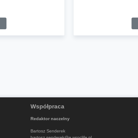
Współpraca
Redaktor naczelny
Bartosz Senderek
bartosz.senderek@e.wroclife.pl