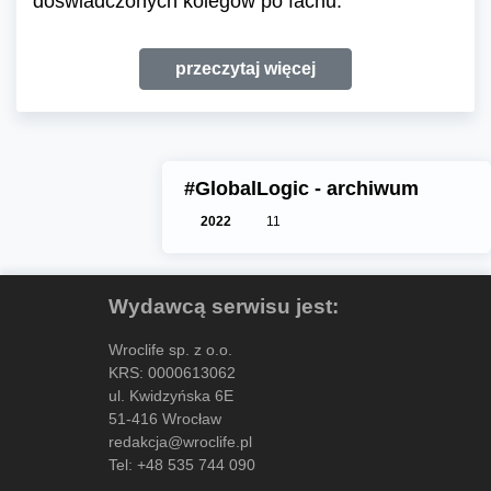
doświadczonych kolegów po fachu.
przeczytaj więcej
#GlobalLogic - archiwum
2022
11
Wydawcą serwisu jest:
Wroclife sp. z o.o.
KRS: 0000613062
ul. Kwidzyńska 6E
51-416 Wrocław
redakcja@wroclife.pl
Tel:
+48 535 744 090