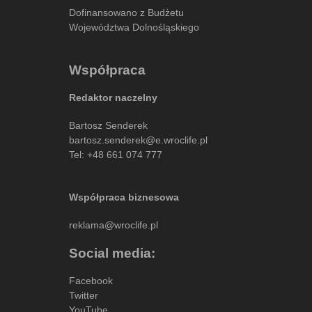
Dofinansowano z Budżetu
Województwa Dolnośląskiego
Współpraca
Redaktor naczelny
Bartosz Senderek
bartosz.senderek@e.wroclife.pl
Tel:
+48 661 074 777
Współpraca biznesowa
reklama@wroclife.pl
Social media:
Facebook
Twitter
YouTube