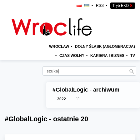
•
RSS
•
Tryb EKO
✖
WROCŁAW
•
DOLNY ŚLĄSK (AGLOMERACJA)
•
CZAS WOLNY
•
KARIERA I BIZNES
•
TV
#GlobalLogic - archiwum
2022
11
#GlobalLogic - ostatnie 20