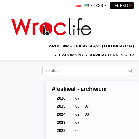
•
RSS
•
Tryb EKO
✖
WROCŁAW
•
DOLNY ŚLĄSK (AGLOMERACJA)
•
CZAS WOLNY
•
KARIERA I BIZNES
•
TV
#festiwal - archiwum
2026
07
2025
06
07
2024
02
06
2023
07
2022
09