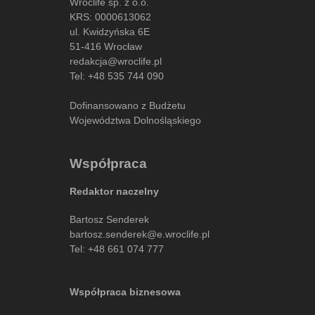
Wroclife sp. z o.o.
KRS: 0000613062
ul. Kwidzyńska 6E
51-416 Wrocław
redakcja@wroclife.pl
Tel:
+48 535 744 090
Dofinansowano z Budżetu
Województwa Dolnośląskiego
Współpraca
Redaktor naczelny
Bartosz Senderek
bartosz.senderek@e.wroclife.pl
Tel:
+48 661 074 777
Współpraca biznesowa