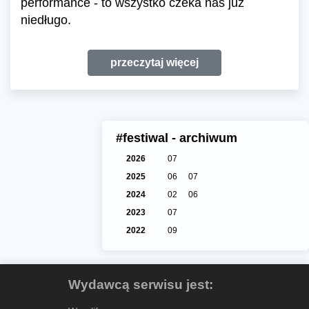
performance - to wszystko czeka nas już
niedługo.
przeczytaj więcej
#festiwal - archiwum
2026
07
2025
06
07
2024
02
06
2023
07
2022
09
Wydawcą serwisu jest: