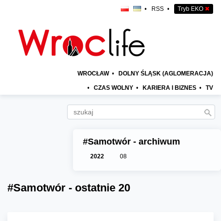
•
RSS
•
Tryb EKO
✖
WROCŁAW
•
DOLNY ŚLĄSK (AGLOMERACJA)
•
CZAS WOLNY
•
KARIERA I BIZNES
•
TV
#Samotwór - archiwum
2022
08
#Samotwór - ostatnie 20