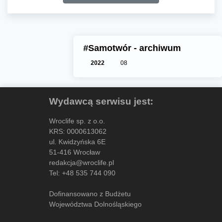
#Samotwór - archiwum
2022
08
Wydawcą serwisu jest:
Wroclife sp. z o.o.
KRS: 0000613062
ul. Kwidzyńska 6E
51-416 Wrocław
redakcja@wroclife.pl
Tel:
+48 535 744 090
Dofinansowano z Budżetu
Województwa Dolnośląskiego