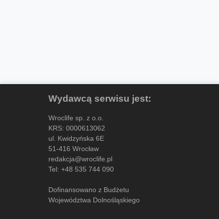
Wydawcą serwisu jest:
Wroclife sp. z o.o.
KRS: 0000613062
ul. Kwidzyńska 6E
51-416 Wrocław
redakcja@wroclife.pl
Tel:
+48 535 744 090
Dofinansowano z Budżetu
Województwa Dolnośląskiego