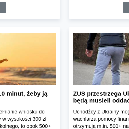
10 minut, żeby ją
ZUS przestrzega Uk
będą musieli odda
pełnianie wniosku do
Uchodźcy z Ukrainy mog
 w wysokości 300 zł
wachlarza pomocy finan
kolnego, to obok 500+
otrzymują m.in. 500+ na