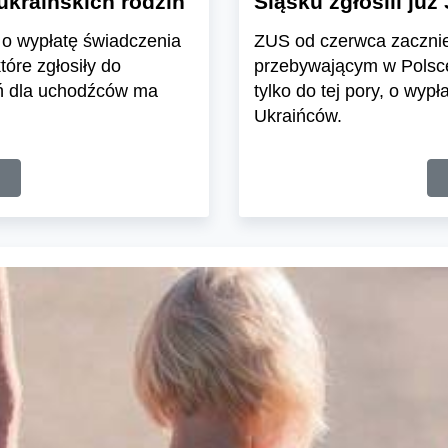
 ukraińskich rodzin
Śląsku zgłosili już 
i o wypłatę świadczenia
ZUS od czerwca zaczni
tóre zgłosiły do
przebywającym w Polsc
eń dla uchodźców ma
tylko do tej pory, o wyp
Ukraińców.