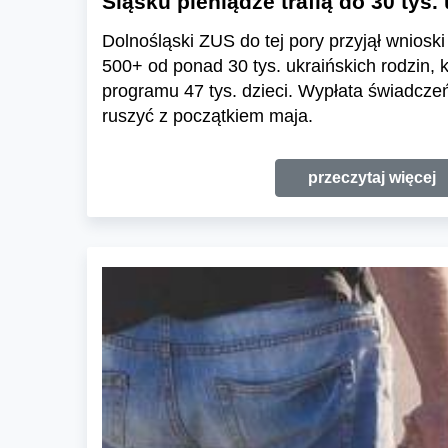
Śląsku pieniądze trafią do 30 tys.
Dolnośląski ZUS do tej pory przyjął wniosk
500+ od ponad 30 tys. ukraińskich rodzin, k
programu 47 tys. dzieci. Wypłata świadcz
ruszyć z początkiem maja.
przeczytaj więcej