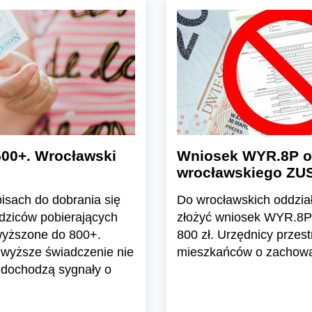
00+. Wrocławski
Wniosek WYR.8P o
wrocławskiego ZUS-
isach do dobrania się
Do wrocławskich oddział
odziców pobierających
złożyć wniosek WYR.8P
dwyższone do 800+.
800 zł. Urzędnicy przestr
 wyższe świadczenie nie
mieszkańców o zachowan
 dochodzą sygnały o