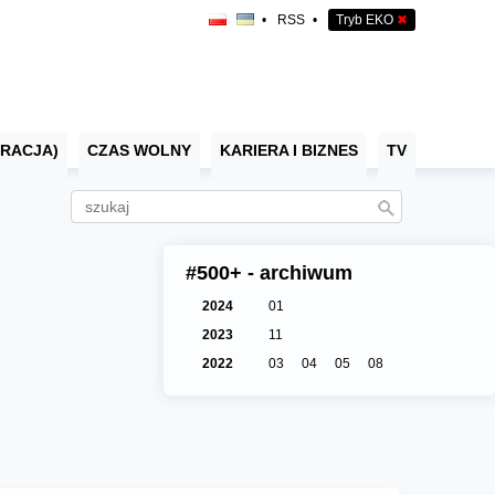
•
RSS
•
Tryb EKO
✖
RACJA)
CZAS WOLNY
KARIERA I BIZNES
TV
#500+ - archiwum
2024
01
2023
11
2022
03
04
05
08