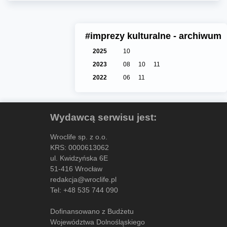
#imprezy kulturalne - archiwum
2025
10
2023
08
10
11
2022
06
11
Wydawcą serwisu jest:
Wroclife sp. z o.o.
KRS: 0000613062
ul. Kwidzyńska 6E
51-416 Wrocław
redakcja@wroclife.pl
Tel:
+48 535 744 090
Dofinansowano z Budżetu
Województwa Dolnośląskiego