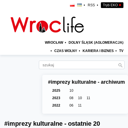
•
RSS
•
Tryb EKO
✖
WROCŁAW
•
DOLNY ŚLĄSK (AGLOMERACJA)
•
CZAS WOLNY
•
KARIERA I BIZNES
•
TV
#imprezy kulturalne - archiwum
2025
10
2023
08
10
11
2022
06
11
#imprezy kulturalne - ostatnie 20