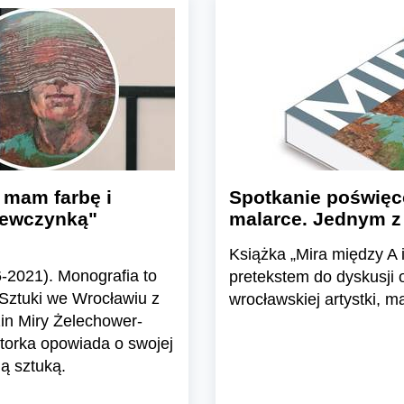
 mam farbę i
Spotkanie poświęc
ziewczynką"
malarce. Jednym z 
Książka „Mira między A 
6-2021). Monografia to
pretekstem do dyskusji 
 Sztuki we Wrocławiu z
wrocławskiej artystki, ma
dzin Miry Żelechower-
torka opowiada o swojej
ją sztuką.