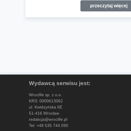
przeczytaj więcej
Wydawcą serwisu jest:
Wroclife sp. z o.o.
KRS: 0000613062
ul. Kwidzyńska 6E
51-416 Wrocław
redakcja@wroclife.pl
Tel:
+48 535 744 090