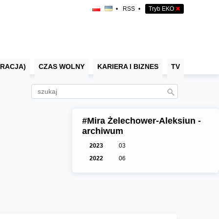
•
RSS
•
Tryb EKO
✖
RACJA)
CZAS WOLNY
KARIERA I BIZNES
TV
#Mira Żelechower-Aleksiun -
archiwum
2023
03
2022
06