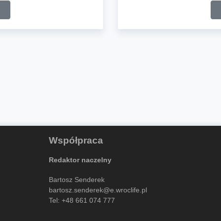
Współpraca
Redaktor naczelny
Bartosz Senderek
bartosz.senderek@e.wroclife.pl
Tel:
+48 661 074 777