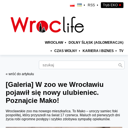
•
RSS
•
Tryb EKO
✖
WROCŁAW
•
DOLNY ŚLĄSK (AGLOMERACJA)
•
CZAS WOLNY
•
KARIERA I BIZNES
•
TV
« wróć do artykułu
[Galeria]
W zoo we Wrocławiu
pojawił się nowy ulubieniec.
Poznajcie Mako!
Wrocławskie zoo ma nowego mieszkańca. To Mako – uroczy samiec foki
pospolitej, który przyszedł na świat 17 czerwca. Maluch od pierwszych dni
życia robi ogromne postępy i szybko zdobywa sympatię opiekunów.