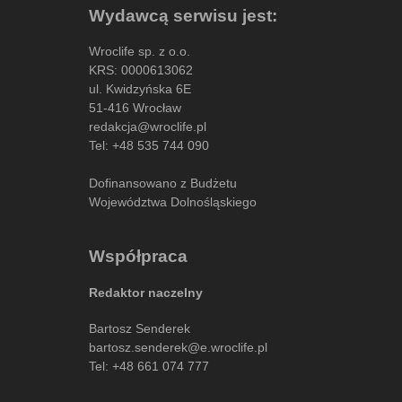
Wydawcą serwisu jest:
Wroclife sp. z o.o.
KRS: 0000613062
ul. Kwidzyńska 6E
51-416 Wrocław
redakcja@wroclife.pl
Tel:
+48 535 744 090
Dofinansowano z Budżetu
Województwa Dolnośląskiego
Współpraca
Redaktor naczelny
Bartosz Senderek
bartosz.senderek@e.wroclife.pl
Tel:
+48 661 074 777