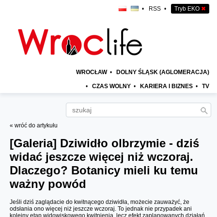
•
RSS
•
Tryb EKO
✖
WROCŁAW
•
DOLNY ŚLĄSK (AGLOMERACJA)
•
CZAS WOLNY
•
KARIERA I BIZNES
•
TV
« wróć do artykułu
[Galeria]
Dziwidło olbrzymie - dziś
widać jeszcze więcej niż wczoraj.
Dlaczego? Botanicy mieli ku temu
ważny powód
Jeśli dziś zaglądacie do kwitnącego dziwidła, możecie zauważyć, że
odsłania ono więcej niż jeszcze wczoraj. To jednak nie przypadek ani
kolejny etap widowiskowego kwitnienia, lecz efekt zaplanowanych działań