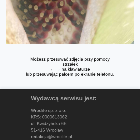
Możesz przesuwać zdjęcia przy pomocy
strzałek
← → na klawiaturze
lub przesuwając palcem po ekranie telefonu.
Wydawcą serwisu jest:
Wroclife sp. z o.o.
KRS: 0000613062
ul. Kwidzyńska 6E
51-416 Wrocław
redakcja@wroclife.pl