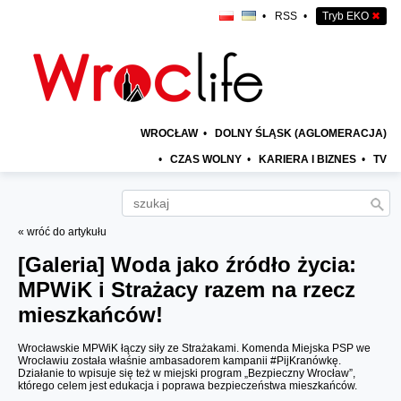
•
RSS
•
Tryb EKO
✖
WROCŁAW
•
DOLNY ŚLĄSK (AGLOMERACJA)
•
CZAS WOLNY
•
KARIERA I BIZNES
•
TV
« wróć do artykułu
[Galeria]
Woda jako źródło życia:
MPWiK i Strażacy razem na rzecz
mieszkańców!
Wrocławskie MPWiK łączy siły ze Strażakami. Komenda Miejska PSP we
Wrocławiu została właśnie ambasadorem kampanii #PijKranówkę.
Działanie to wpisuje się też w miejski program „Bezpieczny Wrocław”,
którego celem jest edukacja i poprawa bezpieczeństwa mieszkańców.