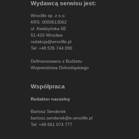
Wydawcą serwisu jest:
Wroclife sp. z o.o.
KRS: 0000613062
ul. Kwidzyńska 6E
51-416 Wrocław
redakcja@wroclife.pl
Tel:
+48 535 744 090
Dofinansowano z Budżetu
Województwa Dolnośląskiego
Współpraca
Redaktor naczelny
Bartosz Senderek
bartosz.senderek@e.wroclife.pl
Tel:
+48 661 074 777