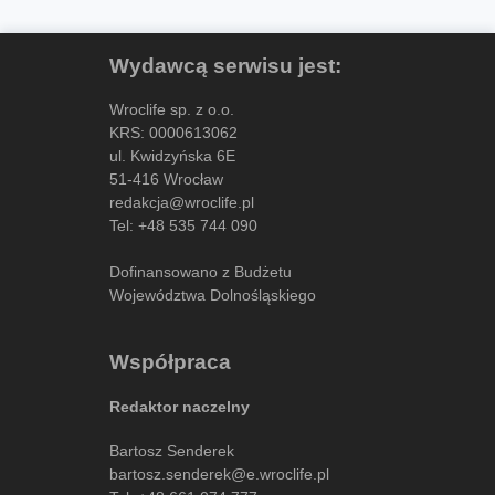
Wydawcą serwisu jest:
Wroclife sp. z o.o.
KRS: 0000613062
ul. Kwidzyńska 6E
51-416 Wrocław
redakcja@wroclife.pl
Tel:
+48 535 744 090
Dofinansowano z Budżetu
Województwa Dolnośląskiego
Współpraca
Redaktor naczelny
Bartosz Senderek
bartosz.senderek@e.wroclife.pl