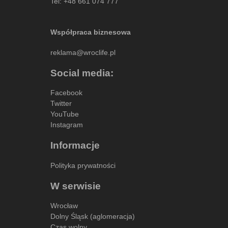
Tel:
+48 661 074 777
Współpraca biznesowa
reklama@wroclife.pl
Social media:
Facebook
Twitter
YouTube
Instagram
Informacje
Polityka prywatności
W serwisie
Wrocław
Dolny Śląsk (aglomeracja)
Czas wolny