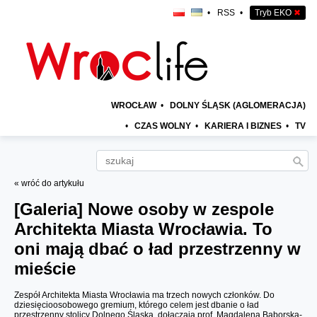
•
RSS
•
Tryb EKO
✖
WROCŁAW
•
DOLNY ŚLĄSK (AGLOMERACJA)
•
CZAS WOLNY
•
KARIERA I BIZNES
•
TV
« wróć do artykułu
[Galeria]
Nowe osoby w zespole
Architekta Miasta Wrocławia. To
oni mają dbać o ład przestrzenny w
mieście
Zespół Architekta Miasta Wrocławia ma trzech nowych członków. Do
dziesięcioosobowego gremium, którego celem jest dbanie o ład
przestrzenny stolicy Dolnego Śląska, dołączają prof. Magdalena Baborska-