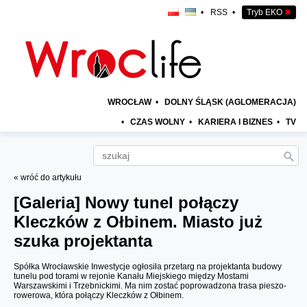
•
RSS
•
Tryb EKO
✖
WROCŁAW
•
DOLNY ŚLĄSK (AGLOMERACJA)
•
CZAS WOLNY
•
KARIERA I BIZNES
•
TV
« wróć do artykułu
[Galeria]
Nowy tunel połączy
Kleczków z Ołbinem. Miasto już
szuka projektanta
Spółka Wrocławskie Inwestycje ogłosiła przetarg na projektanta budowy
tunelu pod torami w rejonie Kanału Miejskiego między Mostami
Warszawskimi i Trzebnickimi. Ma nim zostać poprowadzona trasa pieszo-
rowerowa, która połączy Kleczków z Ołbinem.