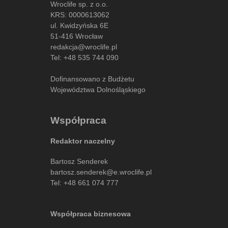
Wroclife sp. z o.o.
KRS: 0000613062
ul. Kwidzyńska 6E
51-416 Wrocław
redakcja@wroclife.pl
Tel:
+48 535 744 090
Dofinansowano z Budżetu
Województwa Dolnośląskiego
Współpraca
Redaktor naczelny
Bartosz Senderek
bartosz.senderek@e.wroclife.pl
Tel:
+48 661 074 777
Współpraca biznesowa