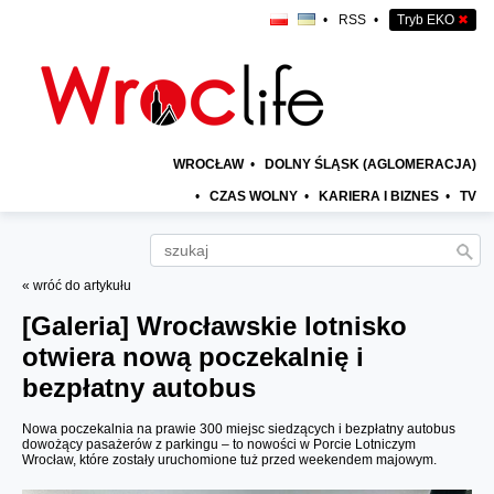
•
RSS
•
Tryb EKO
✖
WROCŁAW
•
DOLNY ŚLĄSK (AGLOMERACJA)
•
CZAS WOLNY
•
KARIERA I BIZNES
•
TV
« wróć do artykułu
[Galeria]
Wrocławskie lotnisko
otwiera nową poczekalnię i
bezpłatny autobus
Nowa poczekalnia na prawie 300 miejsc siedzących i bezpłatny autobus
dowożący pasażerów z parkingu – to nowości w Porcie Lotniczym
Wrocław, które zostały uruchomione tuż przed weekendem majowym.