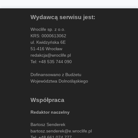
Wydawcą serwisu jest:
Wroclife sp. z o.o.
KRS: 0000613062
ul. Kwidzyńska 6E
51-416 Wrocław
redakcja@wroclife.pl
Tel:
+48 535 744 090
Dofinansowano z Budżetu
Województwa Dolnośląskiego
Współpraca
Redaktor naczelny
Bartosz Senderek
bartosz.senderek@e.wroclife.pl
Tel:
+48 661 074 777