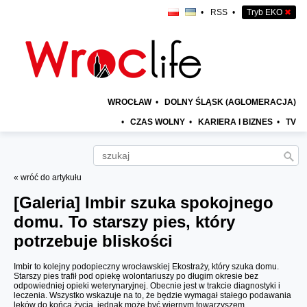
•
RSS
•
Tryb EKO
✖
WROCŁAW
•
DOLNY ŚLĄSK (AGLOMERACJA)
•
CZAS WOLNY
•
KARIERA I BIZNES
•
TV
« wróć do artykułu
[Galeria]
Imbir szuka spokojnego
domu. To starszy pies, który
potrzebuje bliskości
Imbir to kolejny podopieczny wrocławskiej Ekostraży, który szuka domu.
Starszy pies trafił pod opiekę wolontariuszy po długim okresie bez
odpowiedniej opieki weterynaryjnej. Obecnie jest w trakcie diagnostyki i
leczenia. Wszystko wskazuje na to, że będzie wymagał stałego podawania
leków do końca życia, jednak może być wiernym towarzyszem.