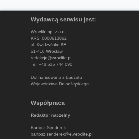
Wydawcą serwisu jest:
Wroclife sp. z o.o.
KRS: 0000613062
ul. Kwidzyńska 6E
51-416 Wrocław
redakcja@wroclife.pl
Tel:
+48 535 744 090
Dofinansowano z Budżetu
Województwa Dolnośląskiego
Współpraca
Redaktor naczelny
Bartosz Senderek
bartosz.senderek@e.wroclife.pl