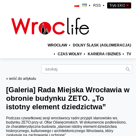
•
RSS
•
Tryb EKO
✖
WROCŁAW
•
DOLNY ŚLĄSK (AGLOMERACJA)
•
CZAS WOLNY
•
KARIERA I BIZNES
•
TV
« wróć do artykułu
[Galeria]
Rada Miejska Wrocławia w
obronie budynku ZETO. „To
istotny element dziedzictwa”
Podczas czwartkowej sesji wrocławscy radni przyjęli stanowisko ws.
budynku ZETO przy ul. Ofiar Oświęcimskich. W dokumencie podkreślono,
że charakterystyczna budowla „stanowi istotny element dziedzictwa
historycznego, kulturowego i architektonicznego Wrocławia, który
zasługuje na zachowanie i ochronę”.