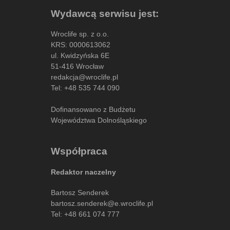
Wydawcą serwisu jest:
Wroclife sp. z o.o.
KRS: 0000613062
ul. Kwidzyńska 6E
51-416 Wrocław
redakcja@wroclife.pl
Tel:
+48 535 744 090
Dofinansowano z Budżetu
Województwa Dolnośląskiego
Współpraca
Redaktor naczelny
Bartosz Senderek
bartosz.senderek@e.wroclife.pl
Tel:
+48 661 074 777