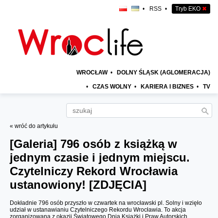
•
RSS
•
Tryb EKO
✖
WROCŁAW
•
DOLNY ŚLĄSK (AGLOMERACJA)
•
CZAS WOLNY
•
KARIERA I BIZNES
•
TV
« wróć do artykułu
[Galeria]
796 osób z książką w
jednym czasie i jednym miejscu.
Czytelniczy Rekord Wrocławia
ustanowiony! [ZDJĘCIA]
Dokładnie 796 osób przyszło w czwartek na wrocławski pl. Solny i wzięło
udział w ustanawianiu Czytelniczego Rekordu Wrocławia. To akcja
zorganizowana z okazji Światowego Dnia Książki i Praw Autorskich.