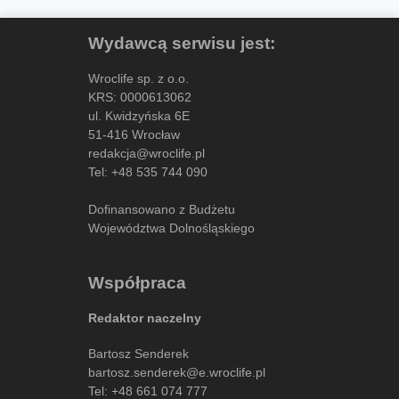
Wydawcą serwisu jest:
Wroclife sp. z o.o.
KRS: 0000613062
ul. Kwidzyńska 6E
51-416 Wrocław
redakcja@wroclife.pl
Tel:
+48 535 744 090
Dofinansowano z Budżetu
Województwa Dolnośląskiego
Współpraca
Redaktor naczelny
Bartosz Senderek
bartosz.senderek@e.wroclife.pl
Tel:
+48 661 074 777