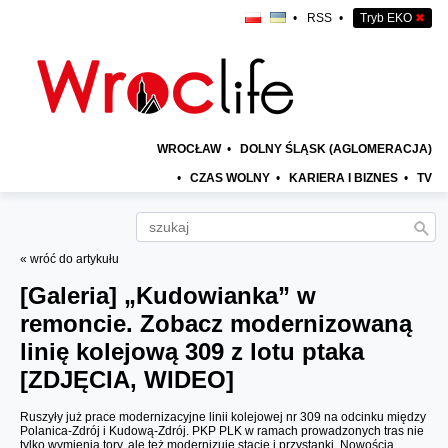
•
RSS
•
Tryb EKO
✖
WROCŁAW
•
DOLNY ŚLĄSK (AGLOMERACJA)
•
CZAS WOLNY
•
KARIERA I BIZNES
•
TV
« wróć do artykułu
[Galeria]
„Kudowianka” w
remoncie. Zobacz modernizowaną
linię kolejową 309 z lotu ptaka
[ZDJĘCIA, WIDEO]
Ruszyły już prace modernizacyjne linii kolejowej nr 309 na odcinku między
Polanica-Zdrój i Kudową-Zdrój. PKP PLK w ramach prowadzonych tras nie
tylko wymienia tory, ale też modernizuje stacje i przystanki. Nowością