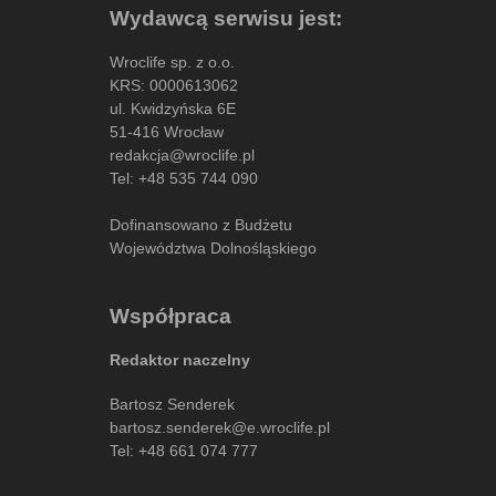
Wydawcą serwisu jest:
Wroclife sp. z o.o.
KRS: 0000613062
ul. Kwidzyńska 6E
51-416 Wrocław
redakcja@wroclife.pl
Tel:
+48 535 744 090
Dofinansowano z Budżetu
Województwa Dolnośląskiego
Współpraca
Redaktor naczelny
Bartosz Senderek
bartosz.senderek@e.wroclife.pl
Tel:
+48 661 074 777