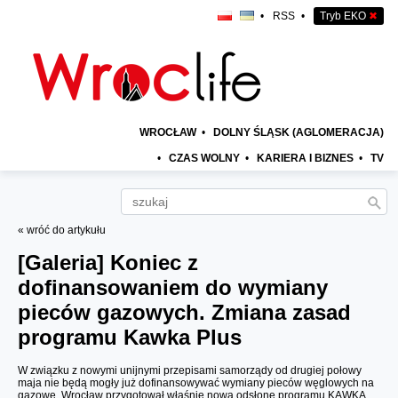
•
RSS
•
Tryb EKO
✖
WROCŁAW
•
DOLNY ŚLĄSK (AGLOMERACJA)
•
CZAS WOLNY
•
KARIERA I BIZNES
•
TV
« wróć do artykułu
[Galeria]
Koniec z
dofinansowaniem do wymiany
pieców gazowych. Zmiana zasad
programu Kawka Plus
W związku z nowymi unijnymi przepisami samorządy od drugiej połowy
maja nie będą mogły już dofinansowywać wymiany pieców węglowych na
gazowe. Wrocław przygotował właśnie nową odsłonę programu KAWKA