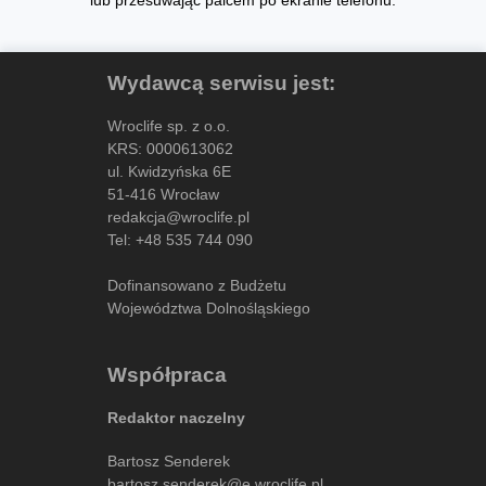
Wydawcą serwisu jest:
Wroclife sp. z o.o.
KRS: 0000613062
ul. Kwidzyńska 6E
51-416 Wrocław
redakcja@wroclife.pl
Tel:
+48 535 744 090
Dofinansowano z Budżetu
Województwa Dolnośląskiego
Współpraca
Redaktor naczelny
Bartosz Senderek
bartosz.senderek@e.wroclife.pl