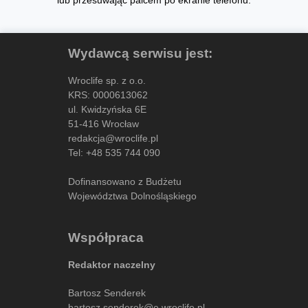
lub przesuwając palcem po ekranie telefonu.
Wydawcą serwisu jest:
Wroclife sp. z o.o.
KRS: 0000613062
ul. Kwidzyńska 6E
51-416 Wrocław
redakcja@wroclife.pl
Tel:
+48 535 744 090
Dofinansowano z Budżetu
Województwa Dolnośląskiego
Współpraca
Redaktor naczelny
Bartosz Senderek
bartosz.senderek@e.wroclife.pl