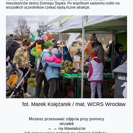
mieszkańców stolicy Dolnego Śląska. Po wspólnym sadzeniu roślin na
wszystkich uczestników czekać będą liczne atrakcje.
fot. Marek Księżarek / mat. WCRS Wrocław
Możesz przesuwać zdjęcia przy pomocy
strzałek
← → na klawiaturze