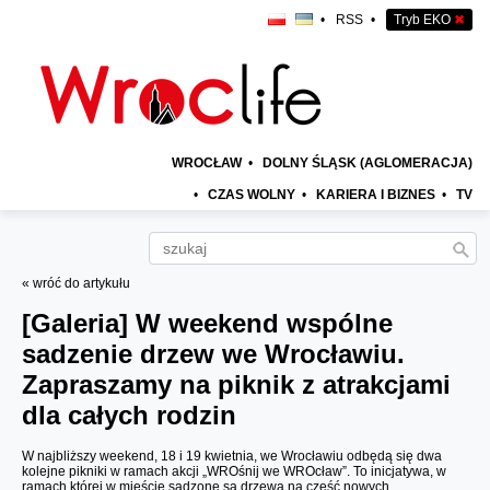
•
RSS
•
Tryb EKO
✖
WROCŁAW
•
DOLNY ŚLĄSK (AGLOMERACJA)
•
CZAS WOLNY
•
KARIERA I BIZNES
•
TV
« wróć do artykułu
[Galeria]
W weekend wspólne
sadzenie drzew we Wrocławiu.
Zapraszamy na piknik z atrakcjami
dla całych rodzin
W najbliższy weekend, 18 i 19 kwietnia, we Wrocławiu odbędą się dwa
kolejne pikniki w ramach akcji „WROśnij we WROcław”. To inicjatywa, w
ramach której w mieście sadzone są drzewa na cześć nowych