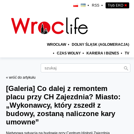
•
RSS
•
Tryb EKO
✖
WROCŁAW
•
DOLNY ŚLĄSK (AGLOMERACJA)
•
CZAS WOLNY
•
KARIERA I BIZNES
•
TV
« wróć do artykułu
[Galeria]
Co dalej z remontem
placu przy CH Zajezdnia? Miasto:
„Wykonawcy, który zszedł z
budowy, zostaną naliczone kary
umowne”
Nietypowa sytuacja na budowie przy Centrum Historii Zajezdnia.