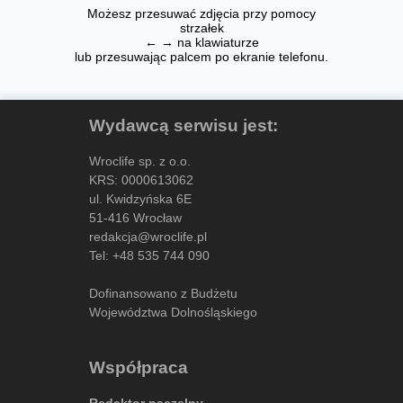
Możesz przesuwać zdjęcia przy pomocy
strzałek
← → na klawiaturze
lub przesuwając palcem po ekranie telefonu.
Wydawcą serwisu jest:
Wroclife sp. z o.o.
KRS: 0000613062
ul. Kwidzyńska 6E
51-416 Wrocław
redakcja@wroclife.pl
Tel:
+48 535 744 090
Dofinansowano z Budżetu
Województwa Dolnośląskiego
Współpraca
Redaktor naczelny