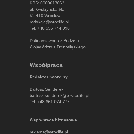
KRS: 0000613062
ul. Kwidzyńska 6E
51-416 Wrocław
redakcja@wroclife.pl
Tel:
+48 535 744 090
Dofinansowano z Budżetu
Województwa Dolnośląskiego
Współpraca
Redaktor naczelny
Bartosz Senderek
bartosz.senderek@e.wroclife.pl
Tel:
+48 661 074 777
Współpraca biznesowa
reklama@wroclife.pl