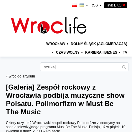
•
RSS
•
Tryb EKO
✖
WROCŁAW
•
DOLNY ŚLĄSK (AGLOMERACJA)
•
CZAS WOLNY
•
KARIERA I BIZNES
•
TV
« wróć do artykułu
[Galeria]
Zespół rockowy z
Wrocławia podbija muzyczne show
Polsatu. Polimorfizm w Must Be
The Music
Cztery razy tak? Wrocławski zespół rockowy Polimorfizm zobaczymy na
scenie telewizyjnego programu Must Be The Music. Emisja już w piątek, 10
kwietnia o godz. 21:00 w Polsacie.