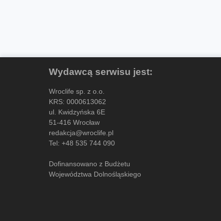
Wydawcą serwisu jest:
Wroclife sp. z o.o.
KRS: 0000613062
ul. Kwidzyńska 6E
51-416 Wrocław
redakcja@wroclife.pl
Tel:
+48 535 744 090
Dofinansowano z Budżetu
Województwa Dolnośląskiego