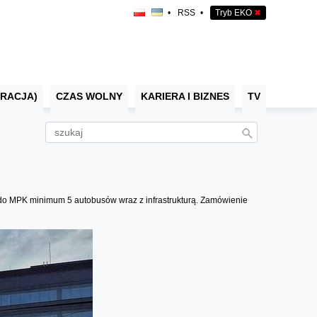
•
RSS
•
Tryb EKO
✖
RACJA)
CZAS WOLNY
KARIERA I BIZNES
TV
 do MPK minimum 5 autobusów wraz z infrastrukturą. Zamówienie