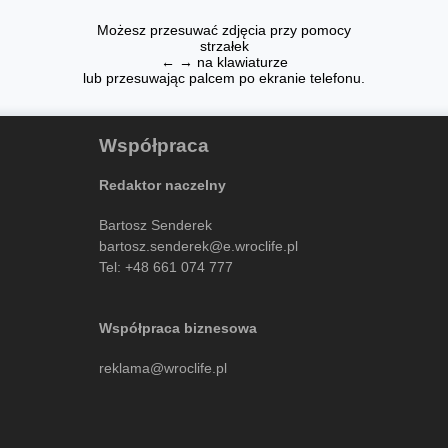
Możesz przesuwać zdjęcia przy pomocy
strzałek
← → na klawiaturze
lub przesuwając palcem po ekranie telefonu.
Współpraca
Redaktor naczelny
Bartosz Senderek
bartosz.senderek@e.wroclife.pl
Tel:
+48 661 074 777
Współpraca biznesowa
reklama@wroclife.pl