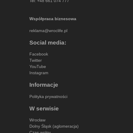
Tel:
+48 661 074 777
Współpraca biznesowa
reklama@wroclife.pl
Social media:
Facebook
Twitter
YouTube
Instagram
Informacje
Polityka prywatności
W serwisie
Wrocław
Dolny Śląsk (aglomeracja)
Czas wolny