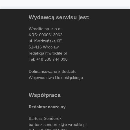
Wydawcą serwisu jest:
Wroclife sp. z o.o.
KRS: 0000613062
ul. Kwidzyńska 6E
51-416 Wrocław
redakcja@wroclife.pl
Tel:
+48 535 744 090
Dofinansowano z Budżetu
Województwa Dolnośląskiego
Współpraca
Redaktor naczelny
Bartosz Senderek
bartosz.senderek@e.wroclife.pl