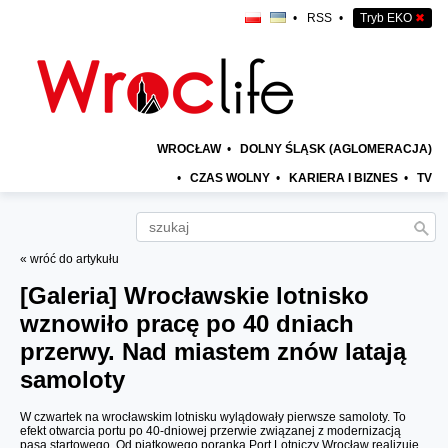
•
RSS
•
Tryb EKO
✖
WROCŁAW
•
DOLNY ŚLĄSK (AGLOMERACJA)
•
CZAS WOLNY
•
KARIERA I BIZNES
•
TV
« wróć do artykułu
[Galeria]
Wrocławskie lotnisko
wznowiło pracę po 40 dniach
przerwy. Nad miastem znów latają
samoloty
W czwartek na wrocławskim lotnisku wylądowały pierwsze samoloty. To
efekt otwarcia portu po 40-dniowej przerwie związanej z modernizacją
pasa startowego. Od piątkowego poranka Port Lotniczy Wrocław realizuje