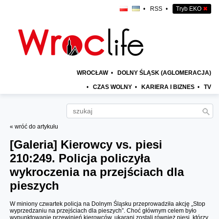
•
RSS
•
Tryb EKO
✖
WROCŁAW
•
DOLNY ŚLĄSK (AGLOMERACJA)
•
CZAS WOLNY
•
KARIERA I BIZNES
•
TV
« wróć do artykułu
[Galeria]
Kierowcy vs. piesi
210:249. Policja policzyła
wykroczenia na przejściach dla
pieszych
W miniony czwartek policja na Dolnym Śląsku przeprowadziła akcję „Stop
wyprzedzaniu na przejściach dla pieszych”. Choć głównym celem było
wypunktowanie przewinień kierowców, ukarani zostali również piesi, którzy