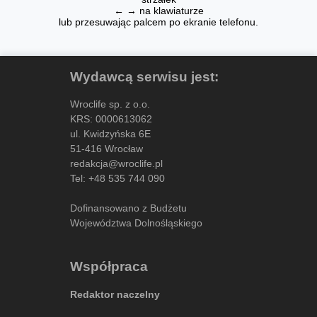
← → na klawiaturze
lub przesuwając palcem po ekranie telefonu.
Wydawcą serwisu jest:
Wroclife sp. z o.o.
KRS: 0000613062
ul. Kwidzyńska 6E
51-416 Wrocław
redakcja@wroclife.pl
Tel:
+48 535 744 090
Dofinansowano z Budżetu
Województwa Dolnośląskiego
Współpraca
Redaktor naczelny