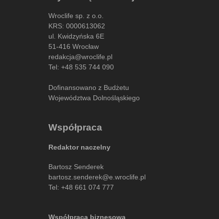
Wroclife sp. z o.o.
KRS: 0000613062
ul. Kwidzyńska 6E
51-416 Wrocław
redakcja@wroclife.pl
Tel:
+48 535 744 090
Dofinansowano z Budżetu
Województwa Dolnośląskiego
Współpraca
Redaktor naczelny
Bartosz Senderek
bartosz.senderek@e.wroclife.pl
Tel:
+48 661 074 777
Współpraca biznesowa