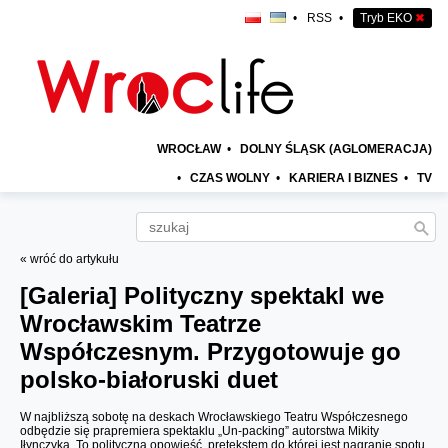
•
RSS
•
Tryb EKO
✖
WROCŁAW
•
DOLNY ŚLĄSK (AGLOMERACJA)
•
CZAS WOLNY
•
KARIERA I BIZNES
•
TV
« wróć do artykułu
[Galeria]
Polityczny spektakl we
Wrocławskim Teatrze
Współczesnym. Przygotowuje go
polsko-białoruski duet
W najbliższą sobotę na deskach Wrocławskiego Teatru Współczesnego
odbędzie się prapremiera spektaklu „Un-packing” autorstwa Mikity
Iłynczyka. To polityczna opowieść, pretekstem do której jest nagranie spotu