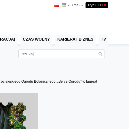
•
RSS
•
Tryb EKO
✖
RACJA)
CZAS WOLNY
KARIERA I BIZNES
TV
wrocławskiego Ogrodu Botanicznego. „Serce Ogrodu” to laureat