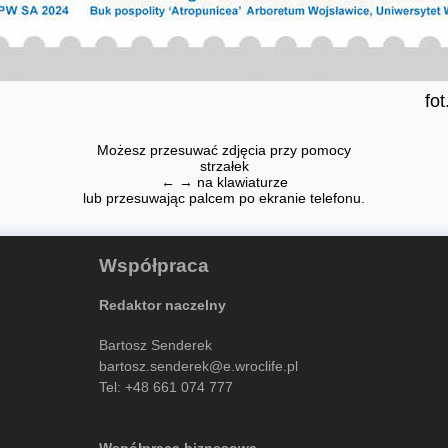
fo
Możesz przesuwać zdjęcia przy pomocy
strzałek
← → na klawiaturze
lub przesuwając palcem po ekranie telefonu.
Współpraca
Redaktor naczelny
Bartosz Senderek
bartosz.senderek@e.wroclife.pl
Tel:
+48 661 074 777