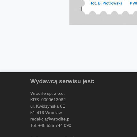
Wydawcą serwisu jest:
Wroclife sp. z o.o.
KRS: 0000613062
ul. Kwidzyńska 6E
51-416 Wrocław
redakcja@wroclife.pl
Tel:
+48 535 744 090