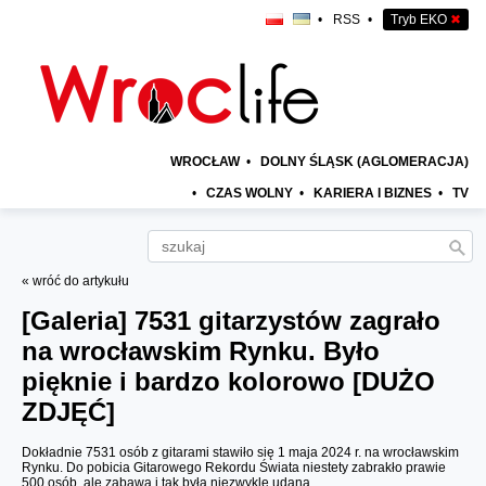
•
RSS
•
Tryb EKO
✖
WROCŁAW
•
DOLNY ŚLĄSK (AGLOMERACJA)
•
CZAS WOLNY
•
KARIERA I BIZNES
•
TV
« wróć do artykułu
[Galeria]
7531 gitarzystów zagrało
na wrocławskim Rynku. Było
pięknie i bardzo kolorowo [DUŻO
ZDJĘĆ]
Dokładnie 7531 osób z gitarami stawiło się 1 maja 2024 r. na wrocławskim
Rynku. Do pobicia Gitarowego Rekordu Świata niestety zabrakło prawie
500 osób, ale zabawa i tak była niezwykle udana.