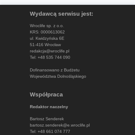
Wydawcą serwisu jest:
Wroclife sp. z o.o.
KRS: 0000613062
ul. Kwidzyńska 6E
51-416 Wrocław
redakcja@wroclife.pl
Tel:
+48 535 744 090
Dofinansowano z Budżetu
Województwa Dolnośląskiego
Współpraca
Redaktor naczelny
Bartosz Senderek
bartosz.senderek@e.wroclife.pl
Tel:
+48 661 074 777