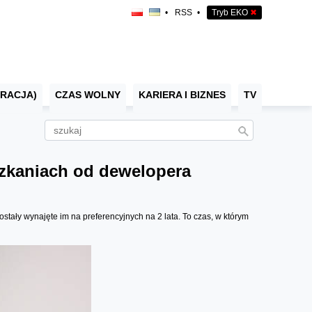
•
RSS
•
Tryb EKO
✖
RACJA)
CZAS WOLNY
KARIERA I BIZNES
TV
zkaniach od dewelopera
ły wynajęte im na preferencyjnych na 2 lata. To czas, w którym