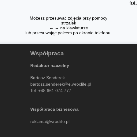
fo
Możesz przesuwać zdjęcia przy pomocy
strzałek
← → na klawiaturze
lub przesuwając palcem po ekranie telefonu.
Współpraca
Redaktor naczelny
Bartosz Senderek
bartosz.senderek@e.wroclife.pl
Tel:
+48 661 074 777
Współpraca biznesowa
reklama@wroclife.pl