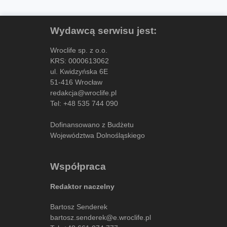
Wydawcą serwisu jest:
Wroclife sp. z o.o.
KRS: 0000613062
ul. Kwidzyńska 6E
51-416 Wrocław
redakcja@wroclife.pl
Tel:
+48 535 744 090
Dofinansowano z Budżetu
Województwa Dolnośląskiego
Współpraca
Redaktor naczelny
Bartosz Senderek
bartosz.senderek@e.wroclife.pl