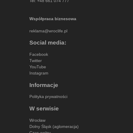
Tel:
+48 661 074 777
Współpraca biznesowa
reklama@wroclife.pl
Social media:
Facebook
Twitter
YouTube
Instagram
Informacje
Polityka prywatności
W serwisie
Wrocław
Dolny Śląsk (aglomeracja)
Czas wolny