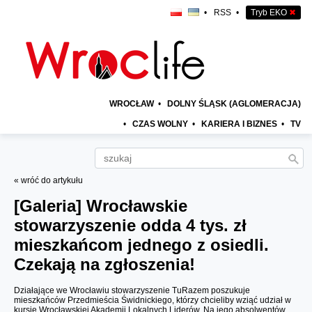
•
RSS
•
Tryb EKO
✖
WROCŁAW
•
DOLNY ŚLĄSK (AGLOMERACJA)
•
CZAS WOLNY
•
KARIERA I BIZNES
•
TV
« wróć do artykułu
[Galeria]
Wrocławskie
stowarzyszenie odda 4 tys. zł
mieszkańcom jednego z osiedli.
Czekają na zgłoszenia!
Działające we Wrocławiu stowarzyszenie TuRazem poszukuje
mieszkańców Przedmieścia Świdnickiego, którzy chcieliby wziąć udział w
kursie Wrocławskiej Akademii Lokalnych Liderów. Na jego absolwentów