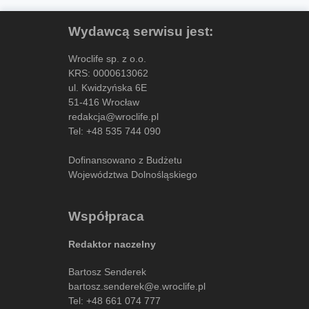
Wydawcą serwisu jest:
Wroclife sp. z o.o.
KRS: 0000613062
ul. Kwidzyńska 6E
51-416 Wrocław
redakcja@wroclife.pl
Tel:
+48 535 744 090
Dofinansowano z Budżetu
Województwa Dolnośląskiego
Współpraca
Redaktor naczelny
Bartosz Senderek
bartosz.senderek@e.wroclife.pl
Tel:
+48 661 074 777