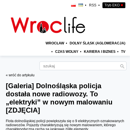
•
RSS
•
Tryb EKO
✖
WROCŁAW
•
DOLNY ŚLĄSK (AGLOMERACJA)
•
CZAS WOLNY
•
KARIERA I BIZNES
•
TV
« wróć do artykułu
[Galeria]
Dolnośląska policja
dostała nowe radiowozy. To
„elektryki” w nowym malowaniu
[ZDJĘCIA]
Flota dolnośląskiej policji powiększyła się o 9 elektrycznych oznakowanych
radiowozów. Pojazdy charakteryzują się nowym malowaniem, którego
charakterystyczną cechą są jaskrawe żółte elementy.