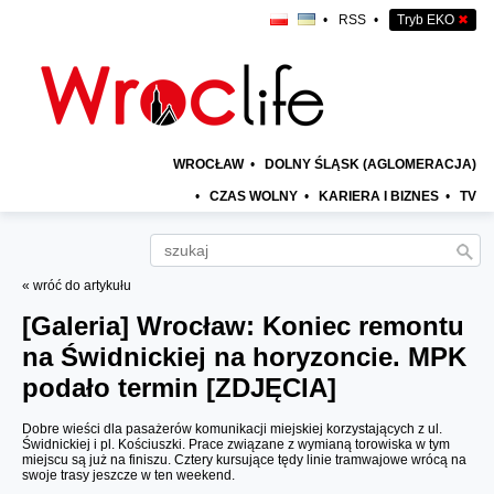
•
RSS
•
Tryb EKO
✖
WROCŁAW
•
DOLNY ŚLĄSK (AGLOMERACJA)
•
CZAS WOLNY
•
KARIERA I BIZNES
•
TV
« wróć do artykułu
[Galeria]
Wrocław: Koniec remontu
na Świdnickiej na horyzoncie. MPK
podało termin [ZDJĘCIA]
Dobre wieści dla pasażerów komunikacji miejskiej korzystających z ul.
Świdnickiej i pl. Kościuszki. Prace związane z wymianą torowiska w tym
miejscu są już na finiszu. Cztery kursujące tędy linie tramwajowe wrócą na
swoje trasy jeszcze w ten weekend.