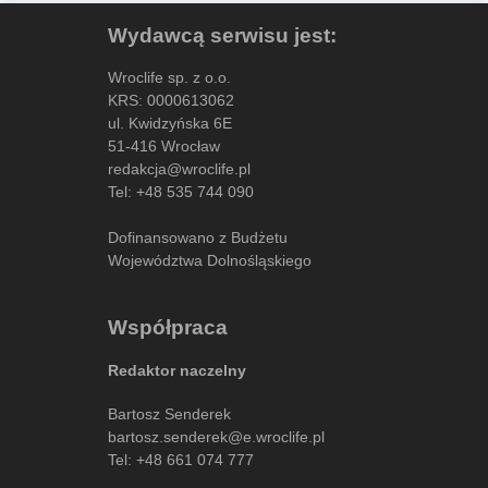
Wydawcą serwisu jest:
Wroclife sp. z o.o.
KRS: 0000613062
ul. Kwidzyńska 6E
51-416 Wrocław
redakcja@wroclife.pl
Tel:
+48 535 744 090
Dofinansowano z Budżetu
Województwa Dolnośląskiego
Współpraca
Redaktor naczelny
Bartosz Senderek
bartosz.senderek@e.wroclife.pl
Tel:
+48 661 074 777