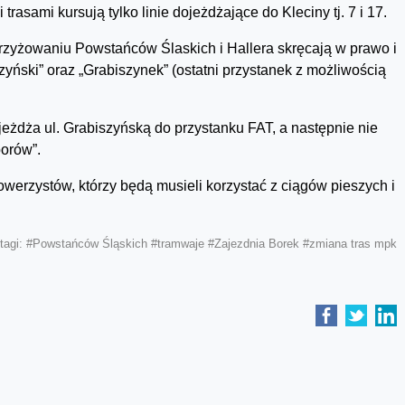
trasami kursują tylko linie dojeżdżające do Kleciny tj. 7 i 17.
krzyżowaniu Powstańców Ślaskich i Hallera skręcają w prawo i
yński” oraz „Grabiszynek” (ostatni przystanek z możliwością
ojeżdża ul. Grabiszyńską do przystanku FAT, a następnie nie
porów”.
owerzystów, którzy będą musieli korzystać z ciągów pieszych i
tagi:
#Powstańców Śląskich
#tramwaje
#Zajezdnia Borek
#zmiana tras mpk