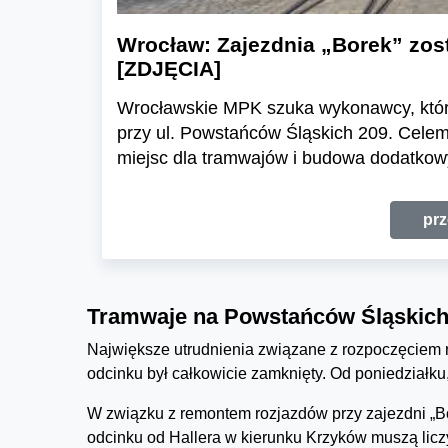
Wrocław: Zajezdnia „Borek” zos
[ZDJĘCIA]
Wrocławskie MPK szuka wykonawcy, któr
przy ul. Powstańców Śląskich 209. Cele
miejsc dla tramwajów i budowa dodatkow
prz
Tramwaje na Powstańców Śląskich.
Największe utrudnienia związane z rozpoczęciem r
odcinku był całkowicie zamknięty. Od poniedziałk
W związku z remontem rozjazdów przy zajezdni „B
odcinku od Hallera w kierunku Krzyków muszą lic