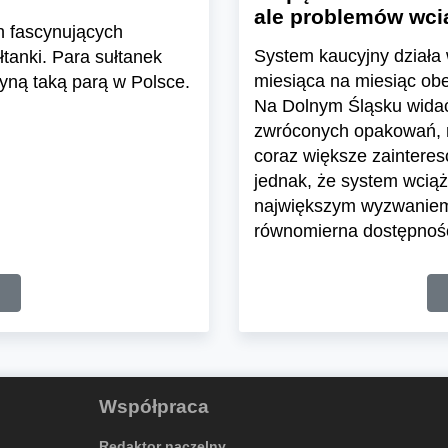
ale problemów wcią
h fascynujących
System kaucyjny działa 
tanki. Para sułtanek
miesiąca na miesiąc ob
yną taką parą w Polsce.
Na Dolnym Śląsku widać 
zwróconych opakowań, ro
coraz większe zaintere
jednak, że system wciąż 
największym wyzwaniem 
równomierna dostępnoś
Współpraca
Redaktor naczelny