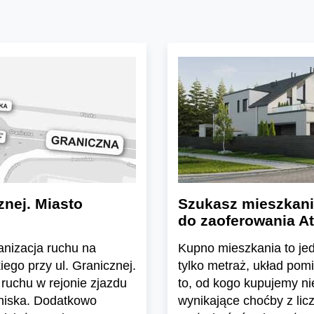
znej. Miasto
Szukasz mieszkani
do zaoferowania At
ganizacja ruchu na
Kupno mieszkania to jedn
ego przy ul. Granicznej.
tylko metraż, układ pom
ruchu w rejonie zjazdu
to, od kogo kupujemy n
tniska. Dodatkowo
wynikające choćby z lic