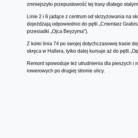
zmniejszyło przepustowość tej trasy dlatego stałymi 
Linie 2 i 6 jadące z centrum od skrzyżowania na s
dojeżdżają odpowiednio do pętli „Cmentarz Grabisz
przesiadki „Ojca Beyzyma”).
Z kolei linia 74 po swojej dotychczasowej trasie d
skręca w Hallera, tylko dalej kursuje aż do pętli „O
Remont spowoduje też utrudnienia dla pieszych i r
rowerowych po drugiej stronie ulicy.