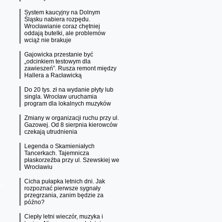
System kaucyjny na Dolnym
Śląsku nabiera rozpędu.
Wrocławianie coraz chętniej
oddają butelki, ale problemów
wciąż nie brakuje
Gajowicka przestanie być
„odcinkiem testowym dla
zawieszeń”. Rusza remont między
Hallera a Racławicką
Do 20 tys. zł na wydanie płyty lub
singla. Wrocław uruchamia
program dla lokalnych muzyków
Zmiany w organizacji ruchu przy ul.
Gazowej. Od 8 sierpnia kierowców
czekają utrudnienia
Legenda o Skamieniałych
Tancerkach. Tajemnicza
płaskorzeźba przy ul. Szewskiej we
Wrocławiu
Cicha pułapka letnich dni. Jak
rozpoznać pierwsze sygnały
przegrzania, zanim będzie za
późno?
Ciepły letni wieczór, muzyka i