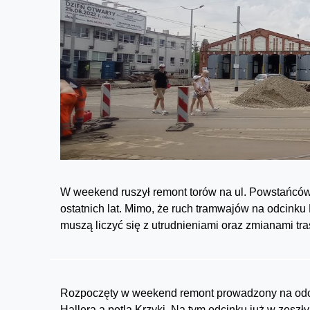
W weekend ruszył remont torów na ul. Powstańców Ś
ostatnich lat. Mimo, że ruch tramwajów na odcinku 
muszą liczyć się z utrudnieniami oraz zmianami tra
Rozpoczęty w weekend remont prowadzony na odc
Hallera a pętlą Krzyki. Na tym odcinku już w zes