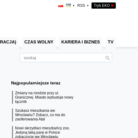
•
RSS
•
Tryb EKO
✖
RACJA)
CZAS WOLNY
KARIERA I BIZNES
TV
Najpopularniejsze teraz
Zmiany na rondzie przy ul.
Granicznej. Miasto wybuduje nowy
łącznik
Szukasz mieszkania we
Wrocławiu? Zobacz, co ma do
zaoferowania Atal
Nowi skrzydlaci mieszkańcy zoo.
Jedyną taką parę w Polsce
zobaczycie we Wrocławiu