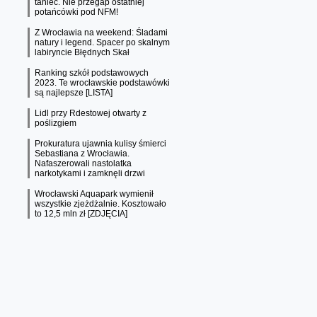
taniec. Nie przegap ostatniej
potańcówki pod NFM!
Z Wrocławia na weekend: Śladami
natury i legend. Spacer po skalnym
labiryncie Błędnych Skał
Ranking szkół podstawowych
2023. Te wrocławskie podstawówki
są najlepsze [LISTA]
Lidl przy Rdestowej otwarty z
poślizgiem
Prokuratura ujawnia kulisy śmierci
Sebastiana z Wrocławia.
Nafaszerowali nastolatka
narkotykami i zamknęli drzwi
Wrocławski Aquapark wymienił
wszystkie zjeżdżalnie. Kosztowało
to 12,5 mln zł [ZDJĘCIA]