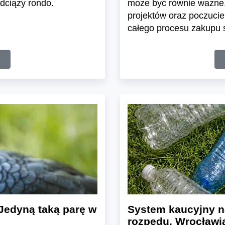
dciąży rondo.
może być równie ważne.
projektów oraz poczuci
całego procesu zakupu s
Jedyną taką parę w
System kaucyjny n
rozpędu. Wrocławia