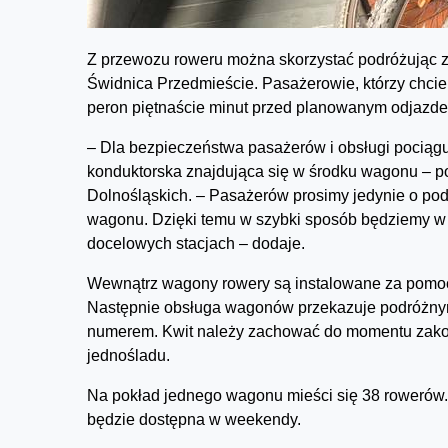
Z przewozu roweru można skorzystać podróżując z
Świdnica Przedmieście. Pasażerowie, którzy chciel
peron piętnaście minut przed planowanym odjazd
– Dla bezpieczeństwa pasażerów i obsługi pociąg
konduktorska znajdująca się w środku wagonu – p
Dolnośląskich. – Pasażerów prosimy jedynie o pod
wagonu. Dzięki temu w szybki sposób będziemy w
docelowych stacjach – dodaje.
Wewnątrz wagony rowery są instalowane za pomoc
Następnie obsługa wagonów przekazuje podróżny
numerem. Kwit należy zachować do momentu zakoń
jednośladu.
Na pokład jednego wagonu mieści się 38 rowerów
będzie dostępna w weekendy.