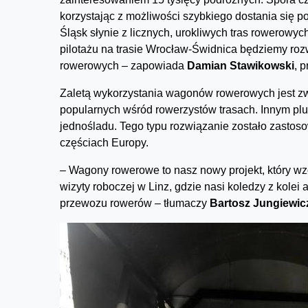
korzystając z możliwości szybkiego dostania się po
Śląsk słynie z licznych, urokliwych tras rowerowyc
pilotażu na trasie Wrocław-Świdnica będziemy roz
rowerowych – zapowiada
Damian Stawikowski
, 
Zaletą wykorzystania wagonów rowerowych jest zw
popularnych wśród rowerzystów trasach. Innym pl
jednośladu. Tego typu rozwiązanie zostało zastoso
częściach Europy.
– Wagony rowerowe to nasz nowy projekt, który w
wizyty roboczej w Linz, gdzie nasi koledzy z kole
przewozu rowerów – tłumaczy
Bartosz Jungiewic