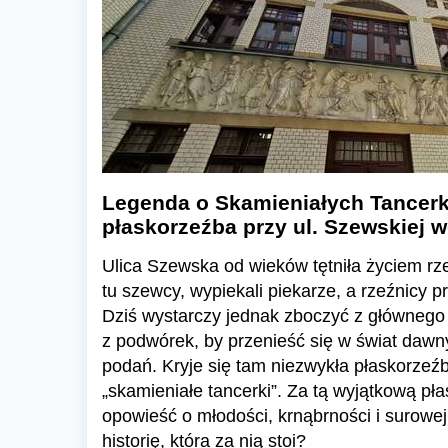
Legenda o Skamieniałych Tancerk
płaskorzeźba przy ul. Szewskiej 
Ulica Szewska od wieków tętniła życiem rz
tu szewcy, wypiekali piekarze, a rzeźnicy p
Dziś wystarczy jednak zboczyć z głównego 
z podwórek, by przenieść się w świat daw
podań. Kryje się tam niezwykła płaskorzeź
„skamieniałe tancerki”. Za tą wyjątkową pła
opowieść o młodości, krnąbrności i surowej
historię, która za nią stoi?