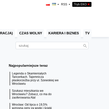
•
RSS
•
Tryb EKO
✖
RACJA)
CZAS WOLNY
KARIERA I BIZNES
TV
Najpopularniejsze teraz
Legenda o Skamieniałych
Tancerkach. Tajemnicza
płaskorzeźba przy ul. Szewskiej we
Wrocławiu
Szukasz mieszkania we
Wrocławiu? Zobacz, co ma do
zaoferowania Atal
Wrocław: Od lipca o 19,5%
wzrosną ceny za wodę i ścieki