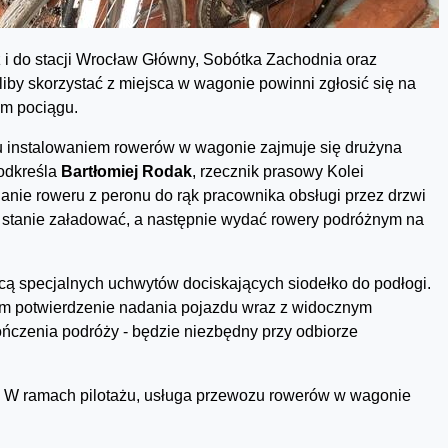
 i do stacji Wrocław Główny, Sobótka Zachodnia oraz
iby skorzystać z miejsca w wagonie powinni zgłosić się na
em pociągu.
u instalowaniem rowerów w wagonie zajmuje się drużyna
odkreśla
Bartłomiej Rodak
, rzecznik prasowy Kolei
anie roweru z peronu do rąk pracownika obsługi przez drzwi
 stanie załadować, a następnie wydać rowery podróżnym na
ą specjalnych uchwytów dociskających siodełko do podłogi.
m potwierdzenie nadania pojazdu wraz z widocznym
czenia podróży - będzie niezbędny przy odbiorze
. W ramach pilotażu, usługa przewozu rowerów w wagonie