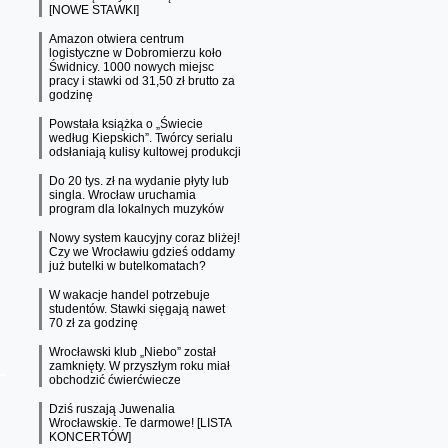
[NOWE STAWKI]
Amazon otwiera centrum
logistyczne w Dobromierzu koło
Świdnicy. 1000 nowych miejsc
pracy i stawki od 31,50 zł brutto za
godzinę
Powstała książka o „Świecie
według Kiepskich”. Twórcy serialu
odsłaniają kulisy kultowej produkcji
Do 20 tys. zł na wydanie płyty lub
singla. Wrocław uruchamia
program dla lokalnych muzyków
Nowy system kaucyjny coraz bliżej!
Czy we Wrocławiu gdzieś oddamy
już butelki w butelkomatach?
W wakacje handel potrzebuje
studentów. Stawki sięgają nawet
70 zł za godzinę
Wrocławski klub „Niebo” został
zamknięty. W przyszłym roku miał
obchodzić ćwierćwiecze
Dziś ruszają Juwenalia
Wrocławskie. Te darmowe! [LISTA
KONCERTÓW]