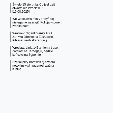
Święto 15 sierpnia. Co jest dziś
otwarte we Wrocławiu?
[15.08.2025]
We Wrocławiu miały odbyć się
nielegalne wyścigi? Policja w porę
zrobiła nalot
Wrocław: Gigant branży AGD
zamyka fabrykę na Zakrzowie.
Kilkaset osób straci pracę
Wrocław: Linia 143 zmienia trasę.
Zamiast na Tarnogaju, będzie
kończyć na Sępolnie
Szpital przy Borowskiej otwiera
nowy instytut i przenosi ważną
klinikę