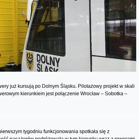
ry już kursują po Dolnym Śląsku. Pilotażowy projekt w skali
rowerowym kierunkiem jest połączenie Wrocław – Sobotka –
pierwszym tygodniu funkcjonowania spotkała się z
zęść pasażerów podróżowała w tym kierunku wraz z rowerami,