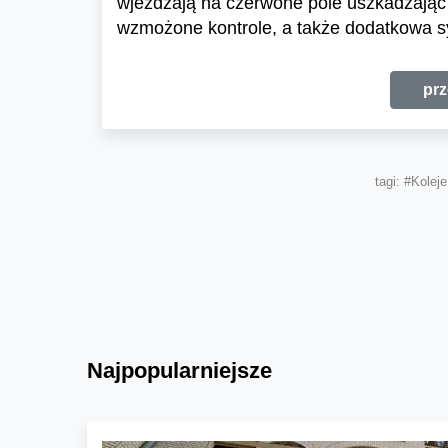
wjeżdżają na czerwone pole uszkadzając
wzmożone kontrole, a także dodatkowa sy
prz
tagi:
#Koleje
Najpopularniejsze