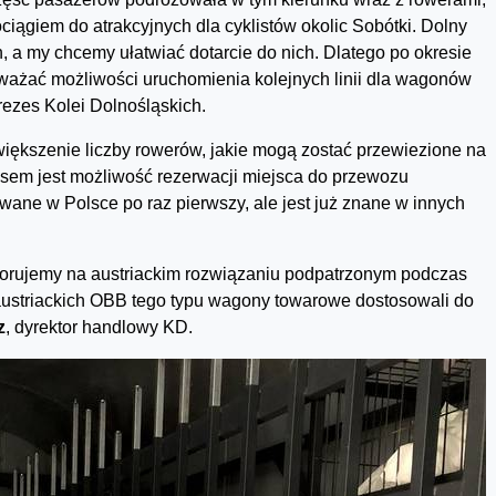
ciągiem do atrakcyjnych dla cyklistów okolic Sobótki. Dolny
h, a my chcemy ułatwiać dotarcie do nich. Dlatego po okresie
ważać możliwości uruchomienia kolejnych linii dla wagonów
prezes Kolei Dolnośląskich.
iększenie liczby rowerów, jakie mogą zostać przewiezione na
usem jest możliwość rezerwacji miejsca do przewozu
wane w Polsce po raz pierwszy, ale jest już znane w innych
zorujemy na austriackim rozwiązaniu podpatrzonym podczas
i austriackich OBB tego typu wagony towarowe dostosowali do
z
, dyrektor handlowy KD.