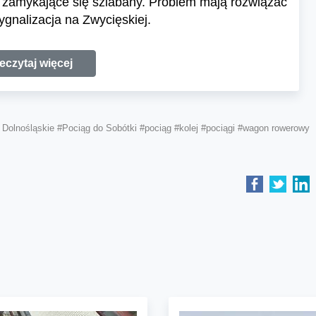
 zamykające się szlabany. Problem mają rozwiązać
gnalizacja na Zwycięskiej.
eczytaj więcej
 Dolnośląskie
#Pociąg do Sobótki
#pociąg
#kolej
#pociągi
#wagon rowerowy