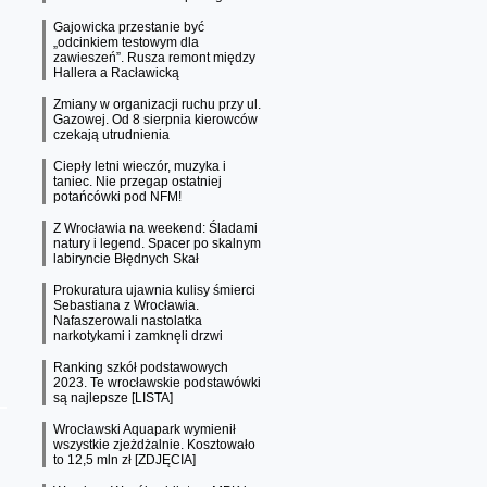
Gajowicka przestanie być
„odcinkiem testowym dla
zawieszeń”. Rusza remont między
Hallera a Racławicką
Zmiany w organizacji ruchu przy ul.
Gazowej. Od 8 sierpnia kierowców
czekają utrudnienia
Ciepły letni wieczór, muzyka i
taniec. Nie przegap ostatniej
potańcówki pod NFM!
Z Wrocławia na weekend: Śladami
natury i legend. Spacer po skalnym
labiryncie Błędnych Skał
Prokuratura ujawnia kulisy śmierci
Sebastiana z Wrocławia.
Nafaszerowali nastolatka
narkotykami i zamknęli drzwi
Ranking szkół podstawowych
2023. Te wrocławskie podstawówki
są najlepsze [LISTA]
Wrocławski Aquapark wymienił
wszystkie zjeżdżalnie. Kosztowało
to 12,5 mln zł [ZDJĘCIA]