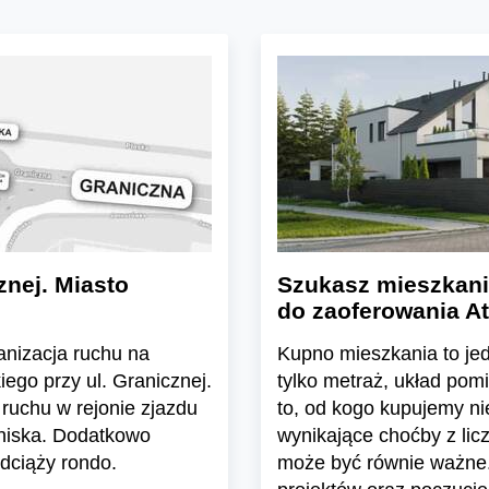
znej. Miasto
Szukasz mieszkani
do zaoferowania At
ganizacja ruchu na
Kupno mieszkania to jedn
ego przy ul. Granicznej.
tylko metraż, układ pom
ruchu w rejonie zjazdu
to, od kogo kupujemy n
tniska. Dodatkowo
wynikające choćby z lic
dciąży rondo.
może być równie ważne.