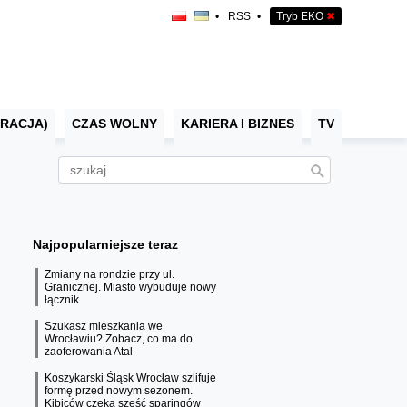
•
RSS
•
Tryb EKO
✖
RACJA)
CZAS WOLNY
KARIERA I BIZNES
TV
Najpopularniejsze teraz
Zmiany na rondzie przy ul.
Granicznej. Miasto wybuduje nowy
łącznik
Szukasz mieszkania we
Wrocławiu? Zobacz, co ma do
zaoferowania Atal
Koszykarski Śląsk Wrocław szlifuje
formę przed nowym sezonem.
Kibiców czeka sześć sparingów