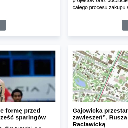
projektów oraz poczuci
całego procesu zakupu s
je formę przed
Gajowicka przesta
ześć sparingów
zawieszeń”. Rusza
Racławicką