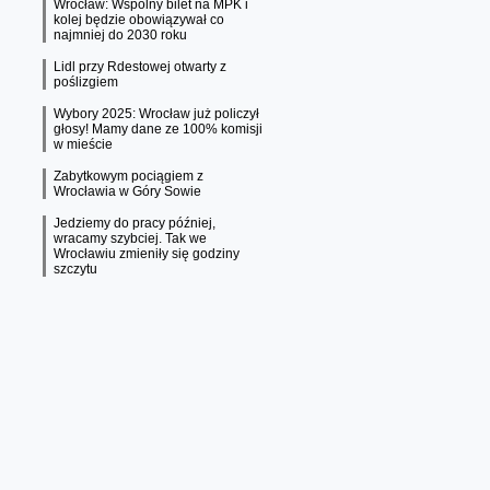
Wrocław: Wspólny bilet na MPK i
kolej będzie obowiązywał co
najmniej do 2030 roku
Lidl przy Rdestowej otwarty z
poślizgiem
Wybory 2025: Wrocław już policzył
głosy! Mamy dane ze 100% komisji
w mieście
Zabytkowym pociągiem z
Wrocławia w Góry Sowie
Jedziemy do pracy później,
wracamy szybciej. Tak we
Wrocławiu zmieniły się godziny
szczytu