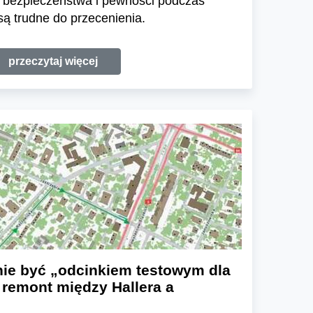
e bezpieczeństwa i pewności podczas
ą trudne do przecenienia.
przeczytaj więcej
nie być „odcinkiem testowym dla
 remont między Hallera a