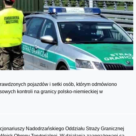
sprawdzonych pojazdów i setki osób, którym odmówiono
sowych kontroli na granicy polsko-niemieckiej w
kcjonariuszy Nadodrzańskiego Oddziału Straży Granicznej
 Wojsk Obrony Terytorialnej. W działania zaangażowani są