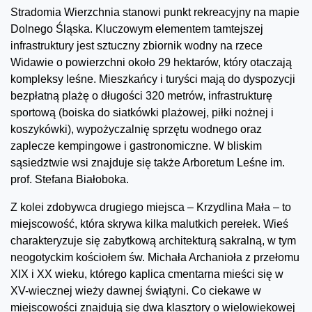
Stradomia Wierzchnia stanowi punkt rekreacyjny na mapie
Dolnego Śląska. Kluczowym elementem tamtejszej
infrastruktury jest sztuczny zbiornik wodny na rzece
Widawie o powierzchni około 29 hektarów, który otaczają
kompleksy leśne. Mieszkańcy i turyści mają do dyspozycji
bezpłatną plażę o długości 320 metrów, infrastrukturę
sportową (boiska do siatkówki plażowej, piłki nożnej i
koszykówki), wypożyczalnię sprzętu wodnego oraz
zaplecze kempingowe i gastronomiczne. W bliskim
sąsiedztwie wsi znajduje się także Arboretum Leśne im.
prof. Stefana Białoboka.
Z kolei zdobywca drugiego miejsca – Krzydlina Mała – to
miejscowość, która skrywa kilka malutkich perełek. Wieś
charakteryzuje się zabytkową architekturą sakralną, w tym
neogotyckim kościołem św. Michała Archanioła z przełomu
XIX i XX wieku, którego kaplica cmentarna mieści się w
XV-wiecznej wieży dawnej świątyni. Co ciekawe w
miejscowości znajdują się dwa klasztory o wielowiekowej