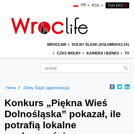
•
RSS
•
Tryb EKO
✖
WROCŁAW
•
DOLNY ŚLĄSK (AGLOMERACJA)
•
CZAS WOLNY
•
KARIERA I BIZNES
•
TV
Home
Dolny Śląsk (aglomeracja)
Konkurs „Piękna Wieś
Dolnośląska” pokazał, ile
potrafią lokalne