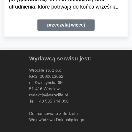
utrudnienia, które potrwają do końca września.
przeczytaj więcej
Wydawcą serwisu jest:
Wroclife sp. z o.o.
KRS: 0000613062
ul. Kwidzyńska 6E
51-416 Wrocław
redakcja@wroclife.pl
Tel:
+48 535 744 090
Dofinansowano z Budżetu
Województwa Dolnośląskiego