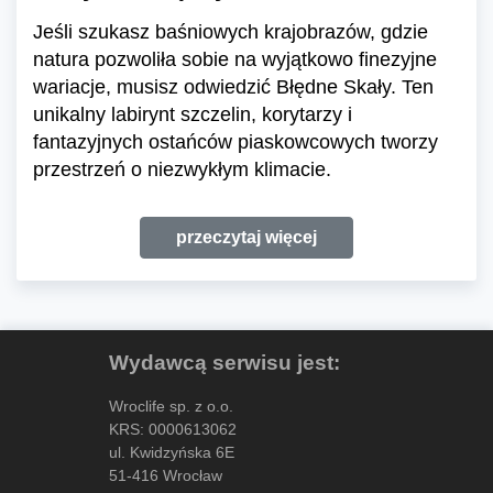
Jeśli szukasz baśniowych krajobrazów, gdzie
natura pozwoliła sobie na wyjątkowo finezyjne
wariacje, musisz odwiedzić Błędne Skały. Ten
unikalny labirynt szczelin, korytarzy i
fantazyjnych ostańców piaskowcowych tworzy
przestrzeń o niezwykłym klimacie.
przeczytaj więcej
Wydawcą serwisu jest:
Wroclife sp. z o.o.
KRS: 0000613062
ul. Kwidzyńska 6E
51-416 Wrocław