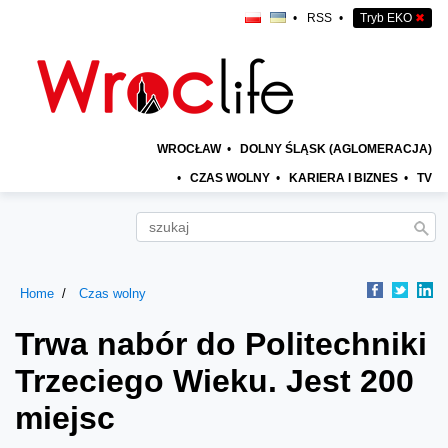
•
RSS
•
Tryb EKO
✖
WROCŁAW
•
DOLNY ŚLĄSK (AGLOMERACJA)
•
CZAS WOLNY
•
KARIERA I BIZNES
•
TV
Home
Czas wolny
Trwa nabór do Politechniki
Trzeciego Wieku. Jest 200
miejsc