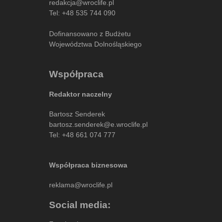
redakcja@wroclife.pl
Tel:
+48 535 744 090
Dofinansowano z Budżetu
Województwa Dolnośląskiego
Współpraca
Redaktor naczelny
Bartosz Senderek
bartosz.senderek@e.wroclife.pl
Tel:
+48 661 074 777
Współpraca biznesowa
reklama@wroclife.pl
Social media: