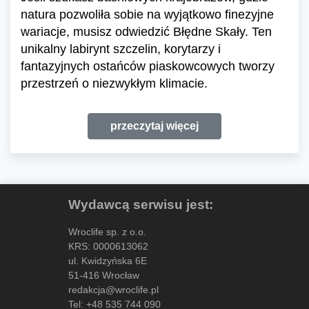
natura pozwoliła sobie na wyjątkowo finezyjne
wariacje, musisz odwiedzić Błędne Skały. Ten
unikalny labirynt szczelin, korytarzy i
fantazyjnych ostańców piaskowcowych tworzy
przestrzeń o niezwykłym klimacie.
przeczytaj więcej
Wydawcą serwisu jest:
Wroclife sp. z o.o.
KRS: 0000613062
ul. Kwidzyńska 6E
51-416 Wrocław
redakcja@wroclife.pl
Tel:
+48 535 744 090