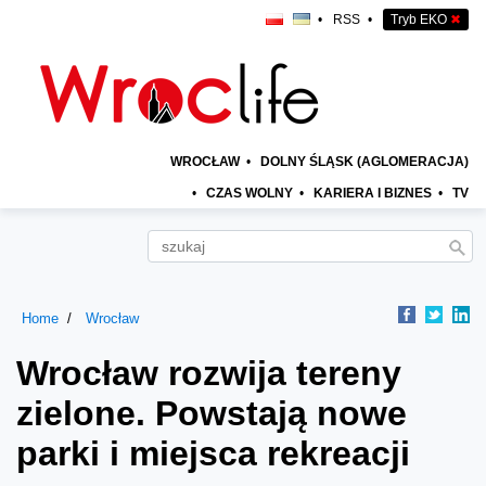
•
RSS
•
Tryb EKO
✖
WROCŁAW
•
DOLNY ŚLĄSK (AGLOMERACJA)
•
CZAS WOLNY
•
KARIERA I BIZNES
•
TV
Home
Wrocław
Wrocław rozwija tereny
zielone. Powstają nowe
parki i miejsca rekreacji