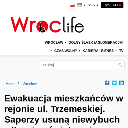
•
RSS
•
Tryb EKO
✖
WROCŁAW
•
DOLNY ŚLĄSK (AGLOMERACJA)
•
CZAS WOLNY
•
KARIERA I BIZNES
•
TV
Home
Wrocław
Ewakuacja mieszkańców w
rejonie ul. Trzemeskiej.
Saperzy usuną niewybuch