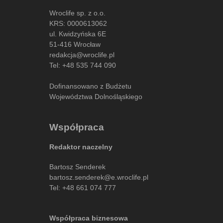
Wroclife sp. z o.o.
KRS: 0000613062
ul. Kwidzyńska 6E
51-416 Wrocław
redakcja@wroclife.pl
Tel:
+48 535 744 090
Dofinansowano z Budżetu
Województwa Dolnośląskiego
Współpraca
Redaktor naczelny
Bartosz Senderek
bartosz.senderek@e.wroclife.pl
Tel:
+48 661 074 777
Współpraca biznesowa