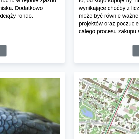
ruchu w rejonie zjazdu
to, od kogo kupujemy n
tniska. Dodatkowo
wynikające choćby z lic
dciąży rondo.
może być równie ważne.
projektów oraz poczuci
całego procesu zakupu s