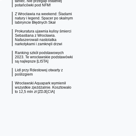
taniec. Nie przegap ostatniej
potańcówki pod NFM!
Z Wrocławia na weekend: Śladami
natury i legend. Spacer po skalnym
labiryncie Błędnych Skał
Prokuratura ujawnia kulisy śmierci
Sebastiana z Wrocławia.
Nafaszerowali nastolatka
narkotykami i zamknęli drzwi
Ranking szkół podstawowych
2023. Te wrocławskie podstawówki
są najlepsze [LISTA]
Lidl przy Rdestowej otwarty z
poślizgiem
Wrocławski Aquapark wymienił
wszystkie zjeżdżalnie. Kosztowało
to 12,5 mln zł [ZDJĘCIA]