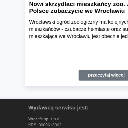
Nowi skrzydlaci mieszkańcy zoo. 
Polsce zobaczycie we Wrocławiu
Wrocławski ogród zoologiczny ma kolejnyc
mieszkańców - czubacze hełmiaste oraz suł
mieszkająca we Wrocławiu jest obecnie jed
przeczytaj więcej
Wydawcą serwisu jest:
Wroclife sp. z o.o.
KRS: 0000613062