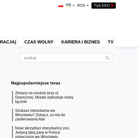
•
RSS
•
Tryb EKO
✖
RACJA)
CZAS WOLNY
KARIERA I BIZNES
TV
Najpopularniejsze teraz
Zmiany na rondzie przy ul.
Granicznej. Miasto wybuduje nowy
łącznik
Szukasz mieszkania we
Wrocławiu? Zobacz, co ma do
zaoferowania Atal
Nowi skrzydlaci mieszkańcy zoo.
Jedyną taką parę w Polsce
zobaczycie we Wrocławiu