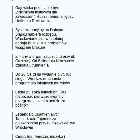
Gajowicka przestanie być
„odcinkiem testowym dla
zawieszeń”. Rusza remont między
Hallera a Racławicką
System kaucyjny na Dolnym
Śląsku nabiera rozpędu.
Wrocławianie coraz chętniej
oddają butelki, ale problemów
wciąż nie brakuje
Zmiany w organizacji ruchu przy ul.
Gazowej. Od 8 sierpnia kierowców
czekają utrudnienia
Do 20 tys. zł na wydanie płyty lub
singla. Wrocław uruchamia
program dla lokalnych muzyków
Cicha pułapka letnich dni. Jak
rozpoznać pierwsze sygnały
przegrzania, zanim będzie za
późno?
Legenda o Skamieniałych
Tancerkach. Tajemnicza
płaskorzeźba przy ul. Szewskiej we
Wrocławiu
Ciepły letni wieczór, muzyka i