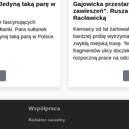
Jedyną taką parę w
Gajowicka przesta
zawieszeń”. Rusza
Racławicką
h fascynujących
Kierowcy od lat żartowa
tanki. Para sułtanek
bardziej próbę wytrzym
yną taką parą w Polsce.
zwykłą miejską trasę. T
fragmentów ulicy doczek
rozpoczną prace na odcin
Współpraca
Redaktor naczelny