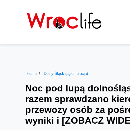
Home
Dolny Śląsk (aglomeracja)
Noc pod lupą dolnośląs
razem sprawdzano kie
przewozy osób za pośre
wyniki i [ZOBACZ WID