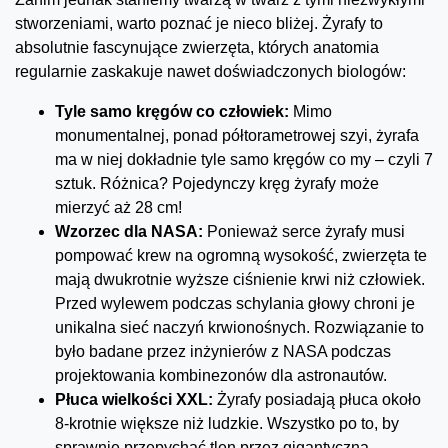
stworzeniami, warto poznać je nieco bliżej. Żyrafy to
absolutnie fascynujące zwierzęta, których anatomia
regularnie zaskakuje nawet doświadczonych biologów:
Tyle samo kręgów co człowiek:
Mimo
monumentalnej, ponad półtorametrowej szyi, żyrafa
ma w niej dokładnie tyle samo kręgów co my – czyli 7
sztuk. Różnica? Pojedynczy kręg żyrafy może
mierzyć aż 28 cm!
Wzorzec dla NASA:
Ponieważ serce żyrafy musi
pompować krew na ogromną wysokość, zwierzęta te
mają dwukrotnie wyższe ciśnienie krwi niż człowiek.
Przed wylewem podczas schylania głowy chroni je
unikalna sieć naczyń krwionośnych. Rozwiązanie to
było badane przez inżynierów z NASA podczas
projektowania kombinezonów dla astronautów.
Płuca wielkości XXL:
Żyrafy posiadają płuca około
8-krotnie większe niż ludzkie. Wszystko po to, by
sprawnie przepychać tlen przez gigantyczną,