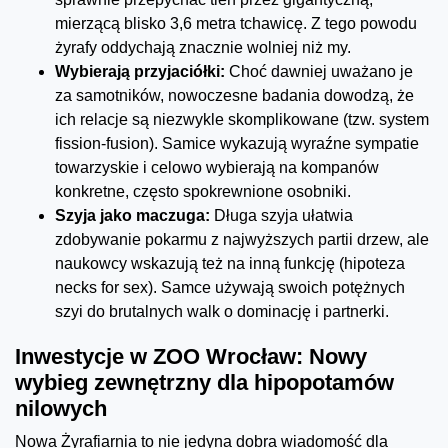
mierzącą blisko 3,6 metra tchawicę. Z tego powodu
żyrafy oddychają znacznie wolniej niż my.
Wybierają przyjaciółki:
Choć dawniej uważano je
za samotników, nowoczesne badania dowodzą, że
ich relacje są niezwykle skomplikowane (tzw. system
fission-fusion). Samice wykazują wyraźne sympatie
towarzyskie i celowo wybierają na kompanów
konkretne, często spokrewnione osobniki.
Szyja jako maczuga:
Długa szyja ułatwia
zdobywanie pokarmu z najwyższych partii drzew, ale
naukowcy wskazują też na inną funkcję (hipoteza
necks for sex). Samce używają swoich potężnych
szyi do brutalnych walk o dominację i partnerki.
Inwestycje w ZOO Wrocław: Nowy
wybieg zewnętrzny dla hipopotamów
nilowych
Nowa Żyrafiarnia to nie jedyna dobra wiadomość dla