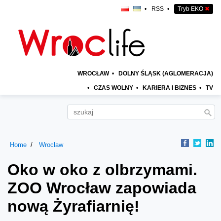
•
RSS
•
Tryb EKO
✖
WROCŁAW
•
DOLNY ŚLĄSK (AGLOMERACJA)
•
CZAS WOLNY
•
KARIERA I BIZNES
•
TV
Home
Wrocław
Oko w oko z olbrzymami.
ZOO Wrocław zapowiada
nową Żyrafiarnię!