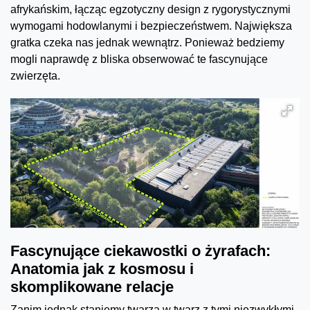
afrykańskim, łącząc egzotyczny design z rygorystycznymi
wymogami hodowlanymi i bezpieczeństwem. Największa
gratka czeka nas jednak wewnątrz. Ponieważ bedziemy
mogli naprawdę z bliska obserwować te fascynujące
zwierzęta.
Fascynujące ciekawostki o żyrafach:
Anatomia jak z kosmosu i
skomplikowane relacje
Zanim jednak staniemy twarzą w twarz z tymi niezwykłymi