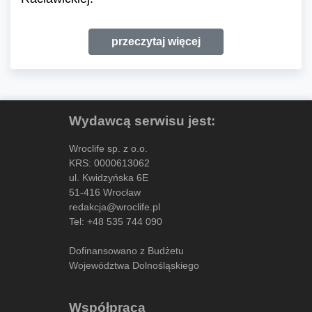
przeczytaj więcej
Wydawcą serwisu jest:
Wroclife sp. z o.o.
KRS: 0000613062
ul. Kwidzyńska 6E
51-416 Wrocław
redakcja@wroclife.pl
Tel:
+48 535 744 090
Dofinansowano z Budżetu
Województwa Dolnośląskiego
Współpraca