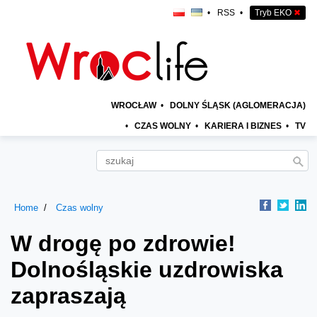
•
RSS
•
Tryb EKO
✖
WROCŁAW
•
DOLNY ŚLĄSK (AGLOMERACJA)
•
CZAS WOLNY
•
KARIERA I BIZNES
•
TV
Home
Czas wolny
W drogę po zdrowie!
Dolnośląskie uzdrowiska
zapraszają