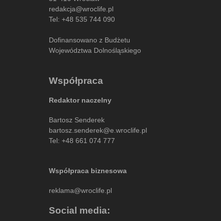
redakcja@wroclife.pl
Tel:
+48 535 744 090
Dofinansowano z Budżetu
Województwa Dolnośląskiego
Współpraca
Redaktor naczelny
Bartosz Senderek
bartosz.senderek@e.wroclife.pl
Tel:
+48 661 074 777
Współpraca biznesowa
reklama@wroclife.pl
Social media: