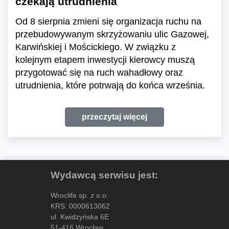
czekają utrudnienia
Od 8 sierpnia zmieni się organizacja ruchu na
przebudowywanym skrzyżowaniu ulic Gazowej,
Karwińskiej i Mościckiego. W związku z
kolejnym etapem inwestycji kierowcy muszą
przygotować się na ruch wahadłowy oraz
utrudnienia, które potrwają do końca września.
przeczytaj więcej
Wydawcą serwisu jest:
Wroclife sp. z o.o.
KRS: 0000613062
ul. Kwidzyńska 6E
51-416 Wrocław